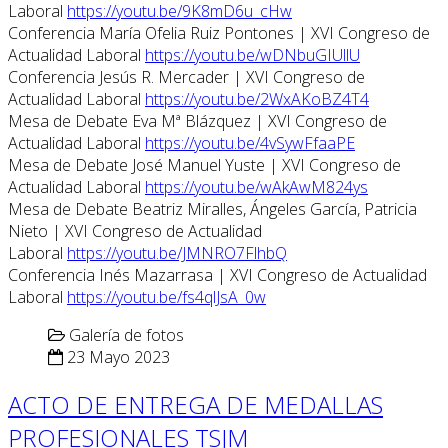
Laboral
https://youtu.be/9K8mD6u_cHw
Conferencia María Ofelia Ruiz Pontones | XVI Congreso de
Actualidad Laboral
https://youtu.be/wDNbuGIUllU
Conferencia Jesús R. Mercader | XVI Congreso de
Actualidad Laboral
https://youtu.be/2WxAKoBZ4T4
Mesa de Debate Eva Mª Blázquez | XVI Congreso de
Actualidad Laboral
https://youtu.be/4vSywFfaaPE
Mesa de Debate José Manuel Yuste | XVI Congreso de
Actualidad Laboral
https://youtu.be/wAkAwM824ys
Mesa de Debate Beatriz Miralles, Ángeles García, Patricia
Nieto | XVI Congreso de Actualidad
Laboral
https://youtu.be/JMNRO7FlhbQ
Conferencia Inés Mazarrasa | XVI Congreso de Actualidad
Laboral
https://youtu.be/fs4qlJsA_0w
Galería de fotos
23 Mayo 2023
ACTO DE ENTREGA DE MEDALLAS
PROFESIONALES TSJM