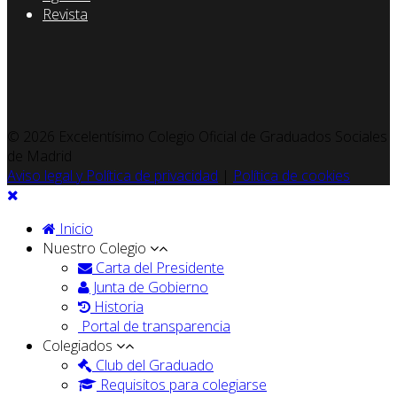
Revista
© 2026 Excelentísimo Colegio Oficial de Graduados Sociales
de Madrid
Aviso legal y Política de privacidad
|
Política de cookies
Inicio
Nuestro Colegio
Carta del Presidente
Junta de Gobierno
Historia
Portal de transparencia
Colegiados
Club del Graduado
Requisitos para colegiarse