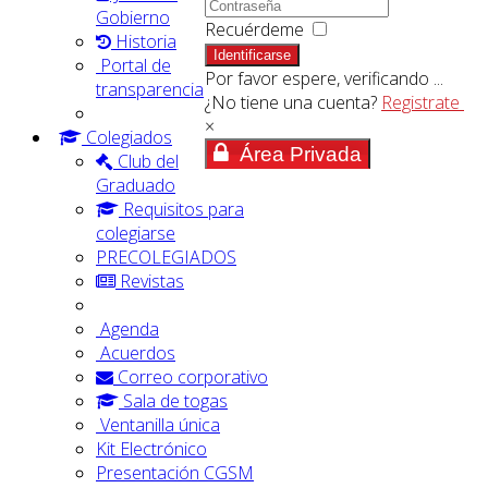
Gobierno
Recuérdeme
Historia
Identificarse
Portal de
Por favor espere, verificando ...
transparencia
¿No tiene una cuenta?
Registrate
×
Colegiados
Área Privada
Club del
Graduado
Requisitos para
colegiarse
PRECOLEGIADOS
Revistas
Agenda
Acuerdos
Correo corporativo
Sala de togas
Ventanilla única
Kit Electrónico
Presentación CGSM