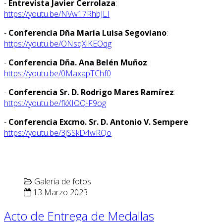
-
Entrevista Javier Cerrolaza
:
https://youtu.be/NVw17RhbJLI
-
Conferencia Dña María Luisa Segoviano
:
https://youtu.be/ONsqXlKEOqg
-
Conferencia Dña. Ana Belén Muñoz
:
https://youtu.be/0MaxapTChf0
-
Conferencia Sr. D. Rodrigo Mares Ramírez
:
https://youtu.be/fkXIOQ-F9og
-
Conferencia Excmo. Sr. D. Antonio V. Sempere
:
https://youtu.be/3jSSkD4wRQo
Galería de fotos
13 Marzo 2023
Acto de Entrega de Medallas