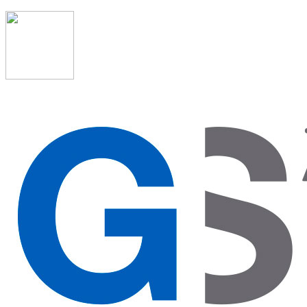
91 523 08 88
admon@graduadosocialmadrid.org
Horario de verano: 15 jun. al 15 de sept. (L-J 08:00 a
15:00 h) – (V 08:00 a 14:00 h.)