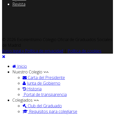
Revista
© 2026 Excelentísimo Colegio Oficial de Graduados Sociales
de Madrid
Aviso legal y Política de privacidad
|
Política de cookies
Inicio
Nuestro Colegio
Carta del Presidente
Junta de Gobierno
Historia
Portal de transparencia
Colegiados
Club del Graduado
Requisitos para colegiarse