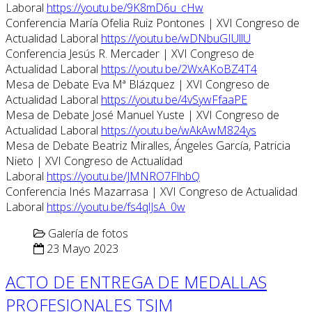
Laboral
https://youtu.be/9K8mD6u_cHw
Conferencia María Ofelia Ruiz Pontones | XVI Congreso de
Actualidad Laboral
https://youtu.be/wDNbuGIUllU
Conferencia Jesús R. Mercader | XVI Congreso de
Actualidad Laboral
https://youtu.be/2WxAKoBZ4T4
Mesa de Debate Eva Mª Blázquez | XVI Congreso de
Actualidad Laboral
https://youtu.be/4vSywFfaaPE
Mesa de Debate José Manuel Yuste | XVI Congreso de
Actualidad Laboral
https://youtu.be/wAkAwM824ys
Mesa de Debate Beatriz Miralles, Ángeles García, Patricia
Nieto | XVI Congreso de Actualidad
Laboral
https://youtu.be/JMNRO7FlhbQ
Conferencia Inés Mazarrasa | XVI Congreso de Actualidad
Laboral
https://youtu.be/fs4qlJsA_0w
Galería de fotos
23 Mayo 2023
ACTO DE ENTREGA DE MEDALLAS
PROFESIONALES TSJM