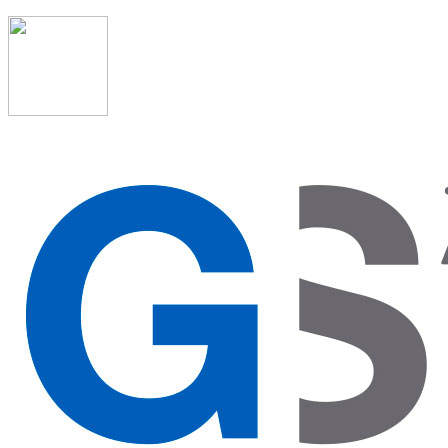
91 523 08 88
admon@graduadosocialmadrid.org
Horario de verano: 15 jun. al 15 de sept. (L-J 08:00 a
15:00 h) – (V 08:00 a 14:00 h.)