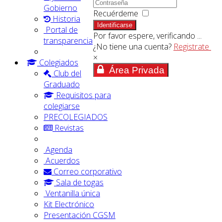
Gobierno
Recuérdeme
Historia
Identificarse
Portal de
Por favor espere, verificando ...
transparencia
¿No tiene una cuenta?
Registrate
×
Colegiados
Área Privada
Club del
Graduado
Requisitos para
colegiarse
PRECOLEGIADOS
Revistas
Agenda
Acuerdos
Correo corporativo
Sala de togas
Ventanilla única
Kit Electrónico
Presentación CGSM