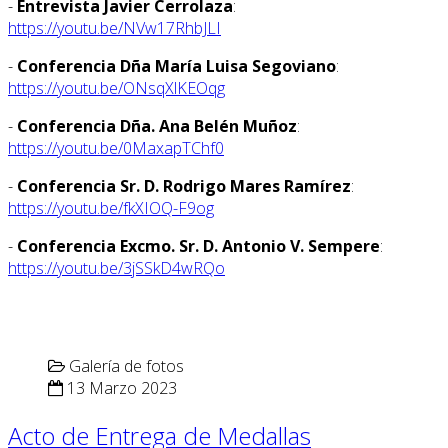
-
Entrevista Javier Cerrolaza
:
https://youtu.be/NVw17RhbJLI
-
Conferencia Dña María Luisa Segoviano
:
https://youtu.be/ONsqXlKEOqg
-
Conferencia Dña. Ana Belén Muñoz
:
https://youtu.be/0MaxapTChf0
-
Conferencia Sr. D. Rodrigo Mares Ramírez
:
https://youtu.be/fkXIOQ-F9og
-
Conferencia Excmo. Sr. D. Antonio V. Sempere
:
https://youtu.be/3jSSkD4wRQo
Galería de fotos
13 Marzo 2023
Acto de Entrega de Medallas