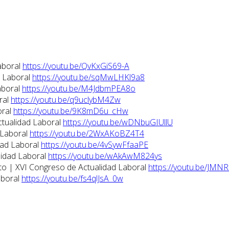
aboral
https://youtu.be/QvKxGiS69-A
d Laboral
https://youtu.be/sqMwLHKl9a8
aboral
https://youtu.be/M4JdbmPEA8o
ral
https://youtu.be/q9uclybM4Zw
oral
https://youtu.be/9K8mD6u_cHw
ctualidad Laboral
https://youtu.be/wDNbuGIUllU
 Laboral
https://youtu.be/2WxAKoBZ4T4
dad Laboral
https://youtu.be/4vSywFfaaPE
lidad Laboral
https://youtu.be/wAkAwM824ys
eto | XVI Congreso de Actualidad Laboral
https://youtu.be/JMN
aboral
https://youtu.be/fs4qlJsA_0w