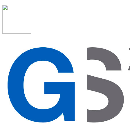
91 523 08 88
admon@graduadosocialmadrid.org
Horario de verano: 15 jun. al 15 de sept. (L-J 08:00 a 15