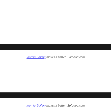
Joomla Gallery
makes it better. Balbooa.com
Joomla Gallery
makes it better. Balbooa.com