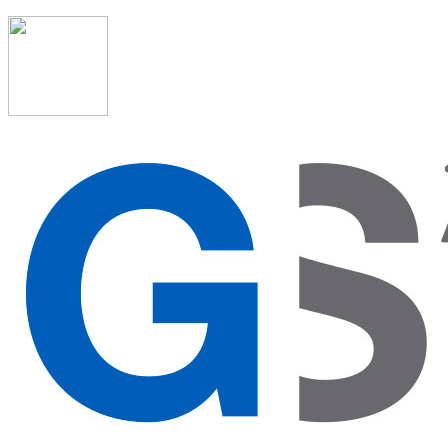
91 523 08 88
admon@graduadosocialmadrid.org
Horario de verano: 15 jun. al 15 de sept. (L-J 08:00 a 15