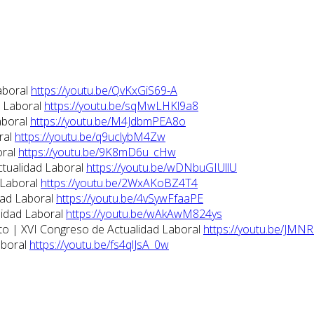
aboral
https://youtu.be/QvKxGiS69-A
d Laboral
https://youtu.be/sqMwLHKl9a8
aboral
https://youtu.be/M4JdbmPEA8o
ral
https://youtu.be/q9uclybM4Zw
oral
https://youtu.be/9K8mD6u_cHw
ctualidad Laboral
https://youtu.be/wDNbuGIUllU
 Laboral
https://youtu.be/2WxAKoBZ4T4
dad Laboral
https://youtu.be/4vSywFfaaPE
lidad Laboral
https://youtu.be/wAkAwM824ys
eto | XVI Congreso de Actualidad Laboral
https://youtu.be/JMN
aboral
https://youtu.be/fs4qlJsA_0w