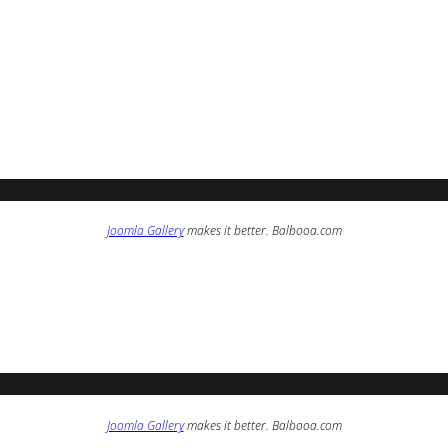
Joomla Gallery
makes it better. Balbooa.com
Joomla Gallery
makes it better. Balbooa.com