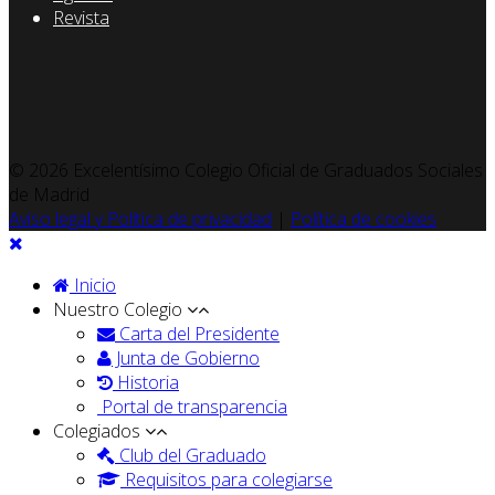
Revista
© 2026 Excelentísimo Colegio Oficial de Graduados Sociales
de Madrid
Aviso legal y Política de privacidad
|
Política de cookies
Inicio
Nuestro Colegio
Carta del Presidente
Junta de Gobierno
Historia
Portal de transparencia
Colegiados
Club del Graduado
Requisitos para colegiarse