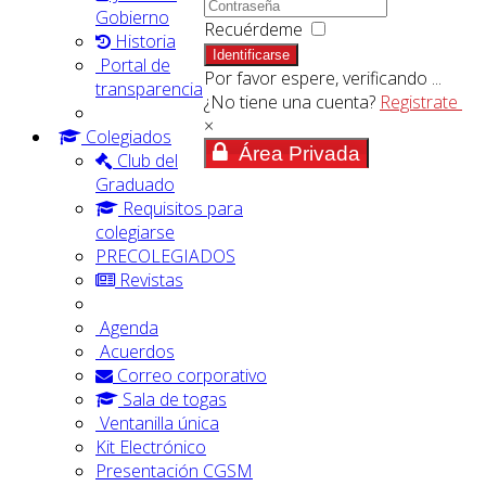
Gobierno
Recuérdeme
Historia
Identificarse
Portal de
Por favor espere, verificando ...
transparencia
¿No tiene una cuenta?
Registrate
×
Colegiados
Área Privada
Club del
Graduado
Requisitos para
colegiarse
PRECOLEGIADOS
Revistas
Agenda
Acuerdos
Correo corporativo
Sala de togas
Ventanilla única
Kit Electrónico
Presentación CGSM