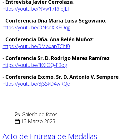
-
Entrevista Javier Cerrolaza
:
https://youtu.be/NVw17RhbJLI
-
Conferencia Dña María Luisa Segoviano
:
https://youtu.be/ONsqXlKEOqg
-
Conferencia Dña. Ana Belén Muñoz
:
https://youtu.be/0MaxapTChf0
-
Conferencia Sr. D. Rodrigo Mares Ramírez
:
https://youtu.be/fkXIOQ-F9og
-
Conferencia Excmo. Sr. D. Antonio V. Sempere
:
https://youtu.be/3jSSkD4wRQo
Galería de fotos
13 Marzo 2023
Acto de Entrega de Medallas