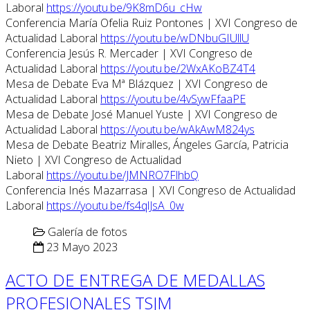
Laboral
https://youtu.be/9K8mD6u_cHw
Conferencia María Ofelia Ruiz Pontones | XVI Congreso de
Actualidad Laboral
https://youtu.be/wDNbuGIUllU
Conferencia Jesús R. Mercader | XVI Congreso de
Actualidad Laboral
https://youtu.be/2WxAKoBZ4T4
Mesa de Debate Eva Mª Blázquez | XVI Congreso de
Actualidad Laboral
https://youtu.be/4vSywFfaaPE
Mesa de Debate José Manuel Yuste | XVI Congreso de
Actualidad Laboral
https://youtu.be/wAkAwM824ys
Mesa de Debate Beatriz Miralles, Ángeles García, Patricia
Nieto | XVI Congreso de Actualidad
Laboral
https://youtu.be/JMNRO7FlhbQ
Conferencia Inés Mazarrasa | XVI Congreso de Actualidad
Laboral
https://youtu.be/fs4qlJsA_0w
Galería de fotos
23 Mayo 2023
ACTO DE ENTREGA DE MEDALLAS
PROFESIONALES TSJM