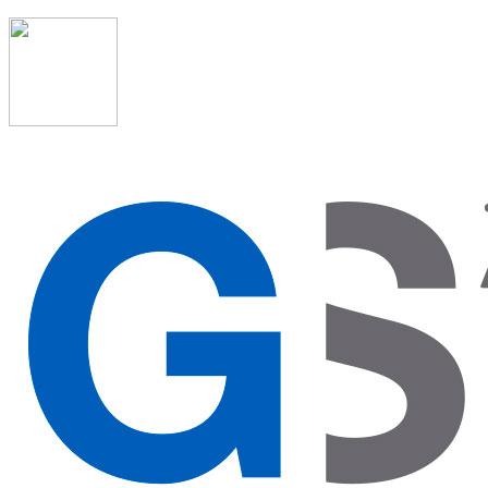
91 523 08 88
admon@graduadosocialmadrid.org
Horario de verano: 15 jun. al 15 de sept. (L-J 08:00 a
15:00 h) – (V 08:00 a 14:00 h.)