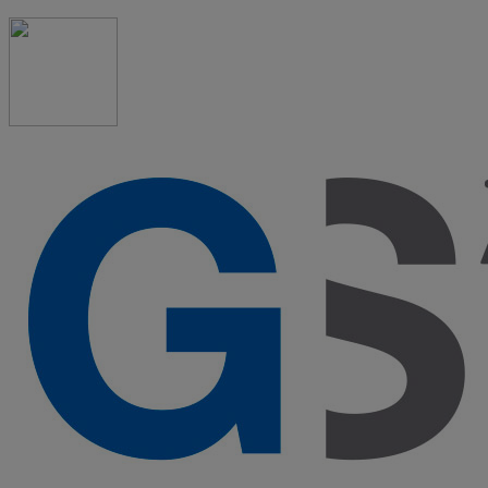
91 523 08 88
admon@graduadosocialmadrid.org
Horario de verano: 15 jun. al 15 de sept. (L-J 08:00 a 15