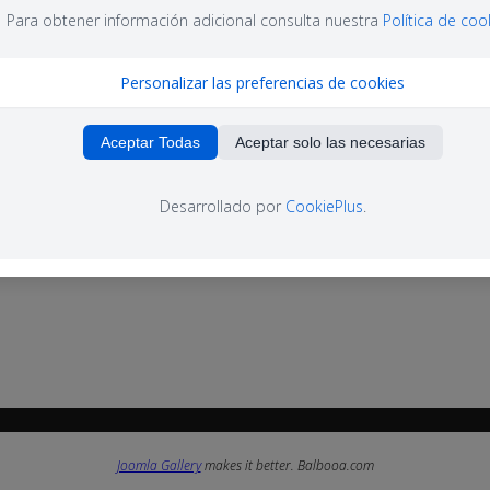
Para obtener información adicional consulta nuestra
Política de coo
Personalizar las preferencias de cookies
Aceptar Todas
Aceptar solo las necesarias
Desarrollado por
CookiePlus
.
Joomla Gallery
makes it better. Balbooa.com
Joomla Gallery
makes it better. Balbooa.com