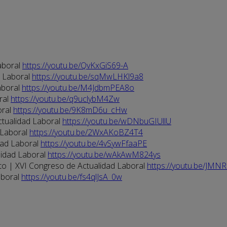
aboral
https://youtu.be/QvKxGiS69-A
d Laboral
https://youtu.be/sqMwLHKl9a8
aboral
https://youtu.be/M4JdbmPEA8o
ral
https://youtu.be/q9uclybM4Zw
oral
https://youtu.be/9K8mD6u_cHw
ctualidad Laboral
https://youtu.be/wDNbuGIUllU
 Laboral
https://youtu.be/2WxAKoBZ4T4
dad Laboral
https://youtu.be/4vSywFfaaPE
lidad Laboral
https://youtu.be/wAkAwM824ys
eto | XVI Congreso de Actualidad Laboral
https://youtu.be/JMN
aboral
https://youtu.be/fs4qlJsA_0w