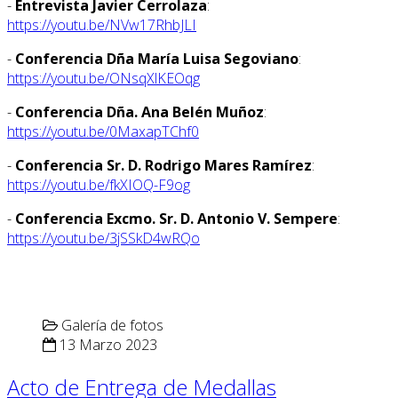
-
Entrevista Javier Cerrolaza
:
https://youtu.be/NVw17RhbJLI
-
Conferencia Dña María Luisa Segoviano
:
https://youtu.be/ONsqXlKEOqg
-
Conferencia Dña. Ana Belén Muñoz
:
https://youtu.be/0MaxapTChf0
-
Conferencia Sr. D. Rodrigo Mares Ramírez
:
https://youtu.be/fkXIOQ-F9og
-
Conferencia Excmo. Sr. D. Antonio V. Sempere
:
https://youtu.be/3jSSkD4wRQo
Galería de fotos
13 Marzo 2023
Acto de Entrega de Medallas