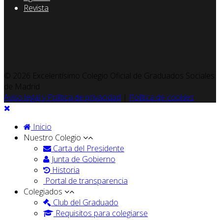
Revista
© 2026 Excelentísimo Colegio Oficial de Graduados Sociales
de Madrid
Aviso legal y Política de privacidad
|
Política de cookies
Inicio
Nuestro Colegio
Carta del Presidente
Junta de Gobierno
Historia
Portal de transparencia
Colegiados
Club del Graduado
Requisitos para colegiarse