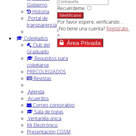
Gobierno
Recuérdeme
Historia
Identificarse
Portal de
Por favor espere, verificando ...
transparencia
¿No tiene una cuenta?
Registrate
×
Colegiados
Área Privada
Club del
Graduado
Requisitos para
colegiarse
PRECOLEGIADOS
Revistas
Agenda
Acuerdos
Correo corporativo
Sala de togas
Ventanilla única
Kit Electrónico
Presentación CGSM