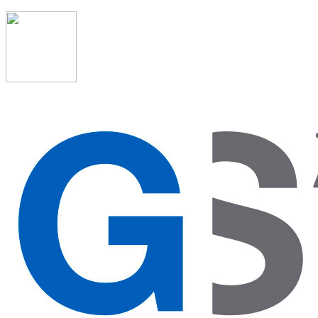
91 523 08 88
admon@graduadosocialmadrid.org
Horario de verano: 15 jun. al 15 de sept. (L-J 08:00 a
15:00 h) – (V 08:00 a 14:00 h.)