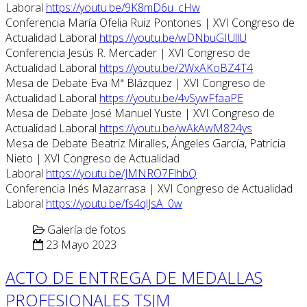
Laboral
https://youtu.be/9K8mD6u_cHw
Conferencia María Ofelia Ruiz Pontones | XVI Congreso de
Actualidad Laboral
https://youtu.be/wDNbuGIUllU
Conferencia Jesús R. Mercader | XVI Congreso de
Actualidad Laboral
https://youtu.be/2WxAKoBZ4T4
Mesa de Debate Eva Mª Blázquez | XVI Congreso de
Actualidad Laboral
https://youtu.be/4vSywFfaaPE
Mesa de Debate José Manuel Yuste | XVI Congreso de
Actualidad Laboral
https://youtu.be/wAkAwM824ys
Mesa de Debate Beatriz Miralles, Ángeles García, Patricia
Nieto | XVI Congreso de Actualidad
Laboral
https://youtu.be/JMNRO7FlhbQ
Conferencia Inés Mazarrasa | XVI Congreso de Actualidad
Laboral
https://youtu.be/fs4qlJsA_0w
Galería de fotos
23 Mayo 2023
ACTO DE ENTREGA DE MEDALLAS
PROFESIONALES TSJM