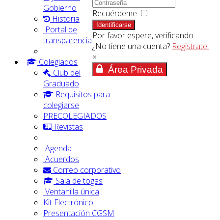
Gobierno
Recuérdeme
Historia
Identificarse
Portal de
Por favor espere, verificando ...
transparencia
¿No tiene una cuenta?
Registrate
×
Colegiados
Área Privada
Club del
Graduado
Requisitos para
colegiarse
PRECOLEGIADOS
Revistas
Agenda
Acuerdos
Correo corporativo
Sala de togas
Ventanilla única
Kit Electrónico
Presentación CGSM