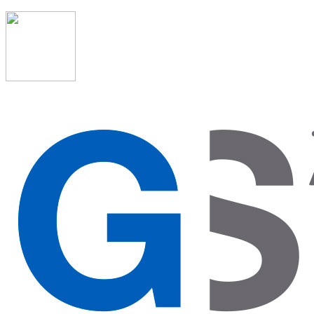
91 523 08 88
admon@graduadosocialmadrid.org
Horario de verano: 15 jun. al 15 de sept. (L-J 08:00 a
15:00 h) – (V 08:00 a 14:00 h.)