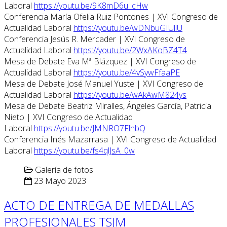
Laboral
https://youtu.be/9K8mD6u_cHw
Conferencia María Ofelia Ruiz Pontones | XVI Congreso de
Actualidad Laboral
https://youtu.be/wDNbuGIUllU
Conferencia Jesús R. Mercader | XVI Congreso de
Actualidad Laboral
https://youtu.be/2WxAKoBZ4T4
Mesa de Debate Eva Mª Blázquez | XVI Congreso de
Actualidad Laboral
https://youtu.be/4vSywFfaaPE
Mesa de Debate José Manuel Yuste | XVI Congreso de
Actualidad Laboral
https://youtu.be/wAkAwM824ys
Mesa de Debate Beatriz Miralles, Ángeles García, Patricia
Nieto | XVI Congreso de Actualidad
Laboral
https://youtu.be/JMNRO7FlhbQ
Conferencia Inés Mazarrasa | XVI Congreso de Actualidad
Laboral
https://youtu.be/fs4qlJsA_0w
Galería de fotos
23 Mayo 2023
ACTO DE ENTREGA DE MEDALLAS
PROFESIONALES TSJM