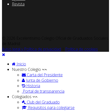
Revista
© 2026 Excelentísimo Colegio Oficial de Graduados Sociales
de Madrid
Aviso legal y Política de privacidad
|
Política de cookies
Inicio
Nuestro Colegio
Carta del Presidente
Junta de Gobierno
Historia
Portal de transparencia
Colegiados
Club del Graduado
Requisitos para colegiarse