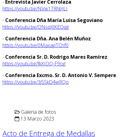
-
Entrevista Javier Cerrolaza
:
https://youtu.be/NVw17RhbJLI
-
Conferencia Dña María Luisa Segoviano
:
https://youtu.be/ONsqXlKEOqg
-
Conferencia Dña. Ana Belén Muñoz
:
https://youtu.be/0MaxapTChf0
-
Conferencia Sr. D. Rodrigo Mares Ramírez
:
https://youtu.be/fkXIOQ-F9og
-
Conferencia Excmo. Sr. D. Antonio V. Sempere
:
https://youtu.be/3jSSkD4wRQo
Galería de fotos
13 Marzo 2023
Acto de Entrega de Medallas