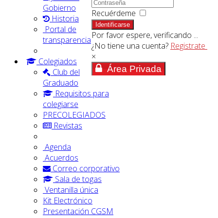
Gobierno
Recuérdeme
Historia
Identificarse
Portal de
Por favor espere, verificando ...
transparencia
¿No tiene una cuenta?
Registrate
×
Colegiados
Área Privada
Club del
Graduado
Requisitos para
colegiarse
PRECOLEGIADOS
Revistas
Agenda
Acuerdos
Correo corporativo
Sala de togas
Ventanilla única
Kit Electrónico
Presentación CGSM