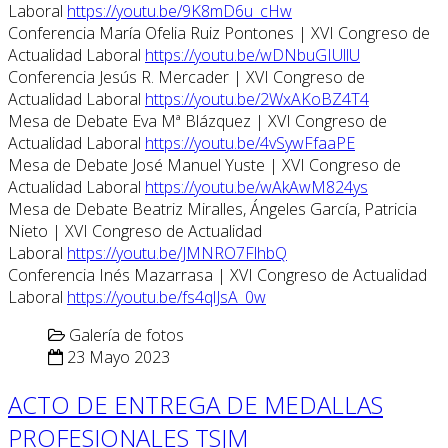
Laboral
https://youtu.be/9K8mD6u_cHw
Conferencia María Ofelia Ruiz Pontones | XVI Congreso de
Actualidad Laboral
https://youtu.be/wDNbuGIUllU
Conferencia Jesús R. Mercader | XVI Congreso de
Actualidad Laboral
https://youtu.be/2WxAKoBZ4T4
Mesa de Debate Eva Mª Blázquez | XVI Congreso de
Actualidad Laboral
https://youtu.be/4vSywFfaaPE
Mesa de Debate José Manuel Yuste | XVI Congreso de
Actualidad Laboral
https://youtu.be/wAkAwM824ys
Mesa de Debate Beatriz Miralles, Ángeles García, Patricia
Nieto | XVI Congreso de Actualidad
Laboral
https://youtu.be/JMNRO7FlhbQ
Conferencia Inés Mazarrasa | XVI Congreso de Actualidad
Laboral
https://youtu.be/fs4qlJsA_0w
Galería de fotos
23 Mayo 2023
ACTO DE ENTREGA DE MEDALLAS
PROFESIONALES TSJM