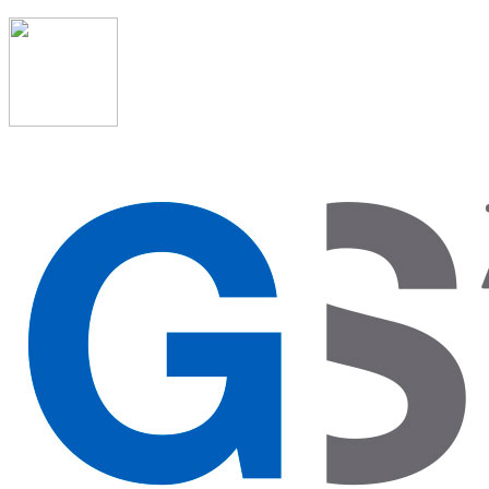
91 523 08 88
admon@graduadosocialmadrid.org
Horario de verano: 15 jun. al 15 de sept. (L-J 08:00 a
15:00 h) – (V 08:00 a 14:00 h.)