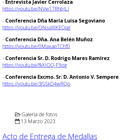
-
Entrevista Javier Cerrolaza
:
https://youtu.be/NVw17RhbJLI
-
Conferencia Dña María Luisa Segoviano
:
https://youtu.be/ONsqXlKEOqg
-
Conferencia Dña. Ana Belén Muñoz
:
https://youtu.be/0MaxapTChf0
-
Conferencia Sr. D. Rodrigo Mares Ramírez
:
https://youtu.be/fkXIOQ-F9og
-
Conferencia Excmo. Sr. D. Antonio V. Sempere
:
https://youtu.be/3jSSkD4wRQo
Galería de fotos
13 Marzo 2023
Acto de Entrega de Medallas