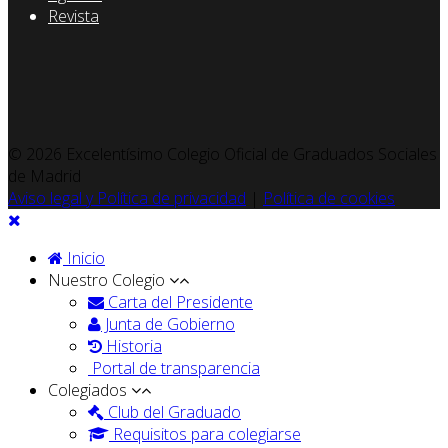
Revista
© 2026 Excelentísimo Colegio Oficial de Graduados Sociales
de Madrid
Aviso legal y Política de privacidad
|
Política de cookies
Inicio
Nuestro Colegio
Carta del Presidente
Junta de Gobierno
Historia
Portal de transparencia
Colegiados
Club del Graduado
Requisitos para colegiarse