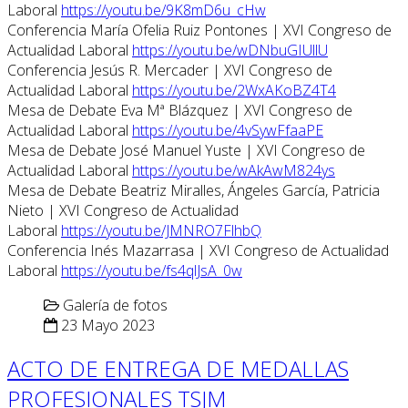
Laboral
https://youtu.be/9K8mD6u_cHw
Conferencia María Ofelia Ruiz Pontones | XVI Congreso de
Actualidad Laboral
https://youtu.be/wDNbuGIUllU
Conferencia Jesús R. Mercader | XVI Congreso de
Actualidad Laboral
https://youtu.be/2WxAKoBZ4T4
Mesa de Debate Eva Mª Blázquez | XVI Congreso de
Actualidad Laboral
https://youtu.be/4vSywFfaaPE
Mesa de Debate José Manuel Yuste | XVI Congreso de
Actualidad Laboral
https://youtu.be/wAkAwM824ys
Mesa de Debate Beatriz Miralles, Ángeles García, Patricia
Nieto | XVI Congreso de Actualidad
Laboral
https://youtu.be/JMNRO7FlhbQ
Conferencia Inés Mazarrasa | XVI Congreso de Actualidad
Laboral
https://youtu.be/fs4qlJsA_0w
Galería de fotos
23 Mayo 2023
ACTO DE ENTREGA DE MEDALLAS
PROFESIONALES TSJM