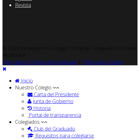
Revista
© 2026 Excelentísimo Colegio Oficial de Graduados Sociales
de Madrid
Aviso legal y Política de privacidad
|
Política de cookies
Inicio
Nuestro Colegio
Carta del Presidente
Junta de Gobierno
Historia
Portal de transparencia
Colegiados
Club del Graduado
Requisitos para colegiarse