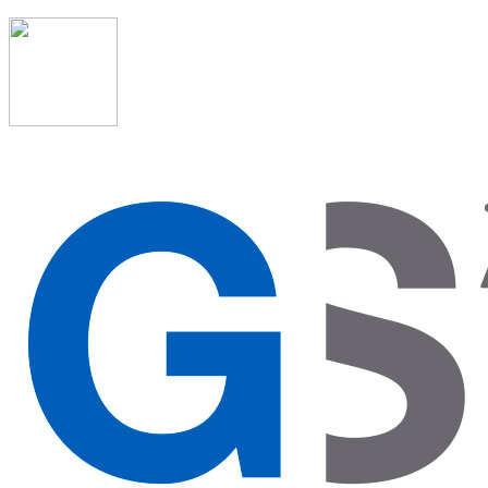
91 523 08 88
admon@graduadosocialmadrid.org
Horario de verano: 15 jun. al 15 de sept. (L-J 08:00 a
15:00 h) – (V 08:00 a 14:00 h.)