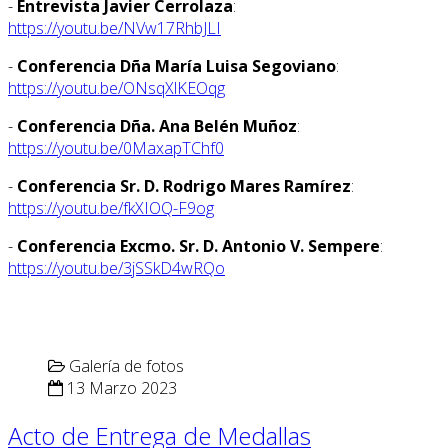
-
Entrevista Javier Cerrolaza
:
https://youtu.be/NVw17RhbJLI
-
Conferencia Dña María Luisa Segoviano
:
https://youtu.be/ONsqXlKEOqg
-
Conferencia Dña. Ana Belén Muñoz
:
https://youtu.be/0MaxapTChf0
-
Conferencia Sr. D. Rodrigo Mares Ramírez
:
https://youtu.be/fkXIOQ-F9og
-
Conferencia Excmo. Sr. D. Antonio V. Sempere
:
https://youtu.be/3jSSkD4wRQo
Galería de fotos
13 Marzo 2023
Acto de Entrega de Medallas