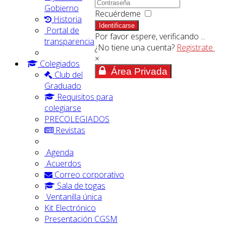
Gobierno
Recuérdeme
Historia
Identificarse
Portal de
Por favor espere, verificando ...
transparencia
¿No tiene una cuenta?
Registrate
×
Colegiados
Área Privada
Club del
Graduado
Requisitos para
colegiarse
PRECOLEGIADOS
Revistas
Agenda
Acuerdos
Correo corporativo
Sala de togas
Ventanilla única
Kit Electrónico
Presentación CGSM