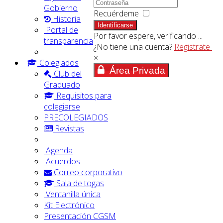
Gobierno
Recuérdeme
Historia
Identificarse
Portal de
Por favor espere, verificando ...
transparencia
¿No tiene una cuenta?
Registrate
×
Colegiados
Área Privada
Club del
Graduado
Requisitos para
colegiarse
PRECOLEGIADOS
Revistas
Agenda
Acuerdos
Correo corporativo
Sala de togas
Ventanilla única
Kit Electrónico
Presentación CGSM