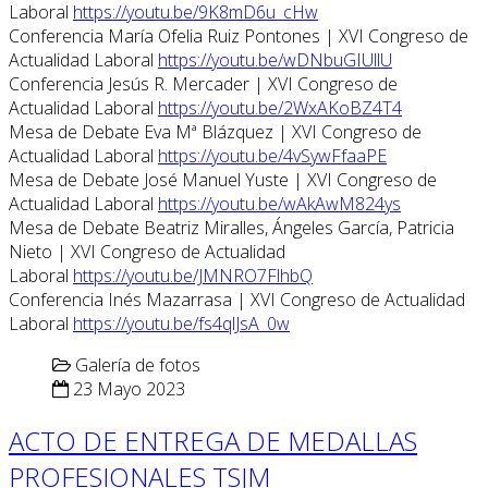
Laboral
https://youtu.be/9K8mD6u_cHw
Conferencia María Ofelia Ruiz Pontones | XVI Congreso de
Actualidad Laboral
https://youtu.be/wDNbuGIUllU
Conferencia Jesús R. Mercader | XVI Congreso de
Actualidad Laboral
https://youtu.be/2WxAKoBZ4T4
Mesa de Debate Eva Mª Blázquez | XVI Congreso de
Actualidad Laboral
https://youtu.be/4vSywFfaaPE
Mesa de Debate José Manuel Yuste | XVI Congreso de
Actualidad Laboral
https://youtu.be/wAkAwM824ys
Mesa de Debate Beatriz Miralles, Ángeles García, Patricia
Nieto | XVI Congreso de Actualidad
Laboral
https://youtu.be/JMNRO7FlhbQ
Conferencia Inés Mazarrasa | XVI Congreso de Actualidad
Laboral
https://youtu.be/fs4qlJsA_0w
Galería de fotos
23 Mayo 2023
ACTO DE ENTREGA DE MEDALLAS
PROFESIONALES TSJM