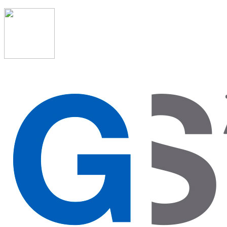
91 523 08 88
admon@graduadosocialmadrid.org
Horario de verano: 15 jun. al 15 de sept. (L-J 08:00 a
15:00 h) – (V 08:00 a 14:00 h.)