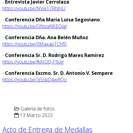
-
Entrevista Javier Cerrolaza
:
https://youtu.be/NVw17RhbJLI
-
Conferencia Dña María Luisa Segoviano
:
https://youtu.be/ONsqXlKEOqg
-
Conferencia Dña. Ana Belén Muñoz
:
https://youtu.be/0MaxapTChf0
-
Conferencia Sr. D. Rodrigo Mares Ramírez
:
https://youtu.be/fkXIOQ-F9og
-
Conferencia Excmo. Sr. D. Antonio V. Sempere
:
https://youtu.be/3jSSkD4wRQo
Galería de fotos
13 Marzo 2023
Acto de Entrega de Medallas