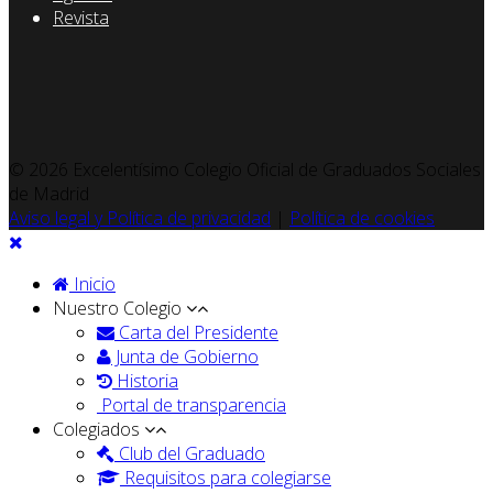
Revista
© 2026 Excelentísimo Colegio Oficial de Graduados Sociales
de Madrid
Aviso legal y Política de privacidad
|
Política de cookies
Inicio
Nuestro Colegio
Carta del Presidente
Junta de Gobierno
Historia
Portal de transparencia
Colegiados
Club del Graduado
Requisitos para colegiarse