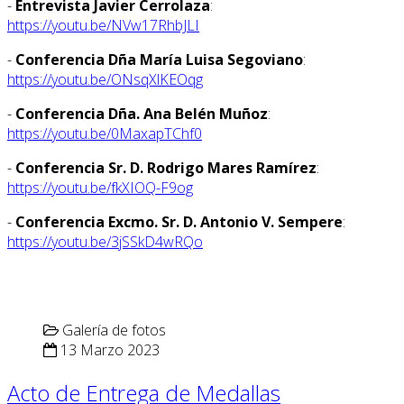
-
Entrevista Javier Cerrolaza
:
https://youtu.be/NVw17RhbJLI
-
Conferencia Dña María Luisa Segoviano
:
https://youtu.be/ONsqXlKEOqg
-
Conferencia Dña. Ana Belén Muñoz
:
https://youtu.be/0MaxapTChf0
-
Conferencia Sr. D. Rodrigo Mares Ramírez
:
https://youtu.be/fkXIOQ-F9og
-
Conferencia Excmo. Sr. D. Antonio V. Sempere
:
https://youtu.be/3jSSkD4wRQo
Galería de fotos
13 Marzo 2023
Acto de Entrega de Medallas