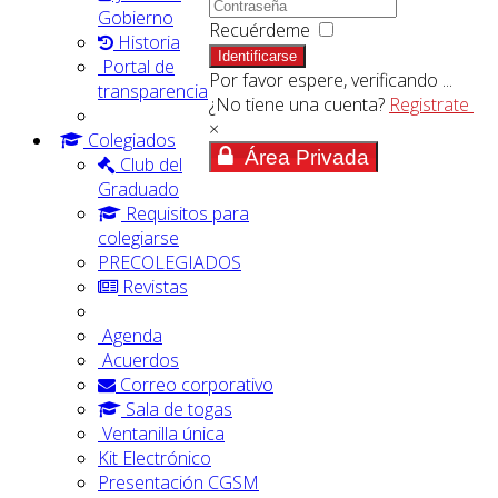
Gobierno
Recuérdeme
Historia
Identificarse
Portal de
Por favor espere, verificando ...
transparencia
¿No tiene una cuenta?
Registrate
×
Colegiados
Área Privada
Club del
Graduado
Requisitos para
colegiarse
PRECOLEGIADOS
Revistas
Agenda
Acuerdos
Correo corporativo
Sala de togas
Ventanilla única
Kit Electrónico
Presentación CGSM