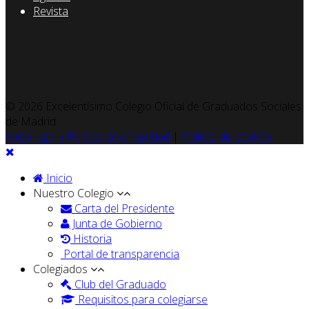
Revista
© 2026 Excelentísimo Colegio Oficial de Graduados Sociales
de Madrid
Aviso legal y Política de privacidad
|
Política de cookies
Inicio
Nuestro Colegio
Carta del Presidente
Junta de Gobierno
Historia
Portal de transparencia
Colegiados
Club del Graduado
Requisitos para colegiarse