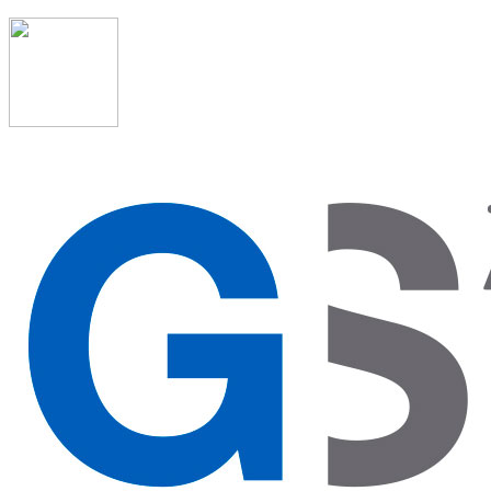
91 523 08 88
admon@graduadosocialmadrid.org
Horario de verano: 15 jun. al 15 de sept. (L-J 08:00 a
15:00 h) – (V 08:00 a 14:00 h.)