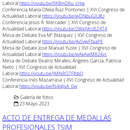
Laboral
https://youtu.be/9K8mD6u_cHw
Conferencia María Ofelia Ruiz Pontones | XVI Congreso de
Actualidad Laboral
https://youtu.be/wDNbuGIUllU
Conferencia Jesús R. Mercader | XVI Congreso de
Actualidad Laboral
https://youtu.be/2WxAKoBZ4T4
Mesa de Debate Eva Mª Blázquez | XVI Congreso de
Actualidad Laboral
https://youtu.be/4vSywFfaaPE
Mesa de Debate José Manuel Yuste | XVI Congreso de
Actualidad Laboral
https://youtu.be/wAkAwM824ys
Mesa de Debate Beatriz Miralles, Ángeles García, Patricia
Nieto | XVI Congreso de Actualidad
Laboral
https://youtu.be/JMNRO7FlhbQ
Conferencia Inés Mazarrasa | XVI Congreso de Actualidad
Laboral
https://youtu.be/fs4qlJsA_0w
Galería de fotos
23 Mayo 2023
ACTO DE ENTREGA DE MEDALLAS
PROFESIONALES TSJM