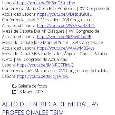
Laboral
https://youtu.be/9K8mD6u_cHw
Conferencia María Ofelia Ruiz Pontones | XVI Congreso de
Actualidad Laboral
https://youtu.be/wDNbuGIUllU
Conferencia Jesús R. Mercader | XVI Congreso de
Actualidad Laboral
https://youtu.be/2WxAKoBZ4T4
Mesa de Debate Eva Mª Blázquez | XVI Congreso de
Actualidad Laboral
https://youtu.be/4vSywFfaaPE
Mesa de Debate José Manuel Yuste | XVI Congreso de
Actualidad Laboral
https://youtu.be/wAkAwM824ys
Mesa de Debate Beatriz Miralles, Ángeles García, Patricia
Nieto | XVI Congreso de Actualidad
Laboral
https://youtu.be/JMNRO7FlhbQ
Conferencia Inés Mazarrasa | XVI Congreso de Actualidad
Laboral
https://youtu.be/fs4qlJsA_0w
Galería de fotos
23 Mayo 2023
ACTO DE ENTREGA DE MEDALLAS
PROFESIONALES TSJM