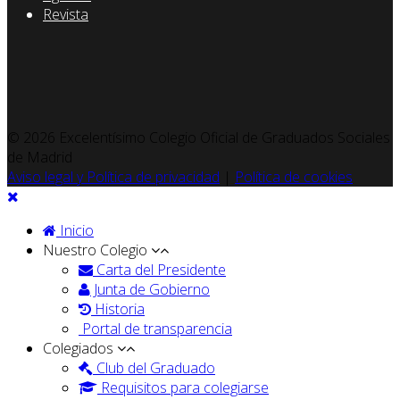
Revista
© 2026 Excelentísimo Colegio Oficial de Graduados Sociales
de Madrid
Aviso legal y Política de privacidad
|
Política de cookies
Inicio
Nuestro Colegio
Carta del Presidente
Junta de Gobierno
Historia
Portal de transparencia
Colegiados
Club del Graduado
Requisitos para colegiarse