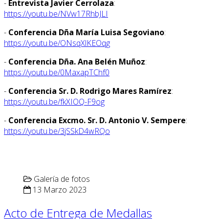
-
Entrevista Javier Cerrolaza
:
https://youtu.be/NVw17RhbJLI
-
Conferencia Dña María Luisa Segoviano
:
https://youtu.be/ONsqXlKEOqg
-
Conferencia Dña. Ana Belén Muñoz
:
https://youtu.be/0MaxapTChf0
-
Conferencia Sr. D. Rodrigo Mares Ramírez
:
https://youtu.be/fkXIOQ-F9og
-
Conferencia Excmo. Sr. D. Antonio V. Sempere
:
https://youtu.be/3jSSkD4wRQo
Galería de fotos
13 Marzo 2023
Acto de Entrega de Medallas