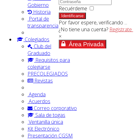
Gobierno
Recuérdeme
Historia
Identificarse
Portal de
Por favor espere, verificando ...
transparencia
¿No tiene una cuenta?
Registrate
×
Colegiados
Área Privada
Club del
Graduado
Requisitos para
colegiarse
PRECOLEGIADOS
Revistas
Agenda
Acuerdos
Correo corporativo
Sala de togas
Ventanilla única
Kit Electrónico
Presentación CGSM