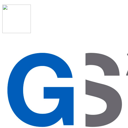
91 523 08 88
admon@graduadosocialmadrid.org
Horario de verano: 15 jun. al 15 de sept. (L-J 08:00 a
15:00 h) – (V 08:00 a 14:00 h.)