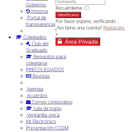
Gobierno
Recuérdeme
Historia
Identificarse
Portal de
Por favor espere, verificando ...
transparencia
¿No tiene una cuenta?
Registrate
×
Colegiados
Área Privada
Club del
Graduado
Requisitos para
colegiarse
PRECOLEGIADOS
Revistas
Agenda
Acuerdos
Correo corporativo
Sala de togas
Ventanilla única
Kit Electrónico
Presentación CGSM