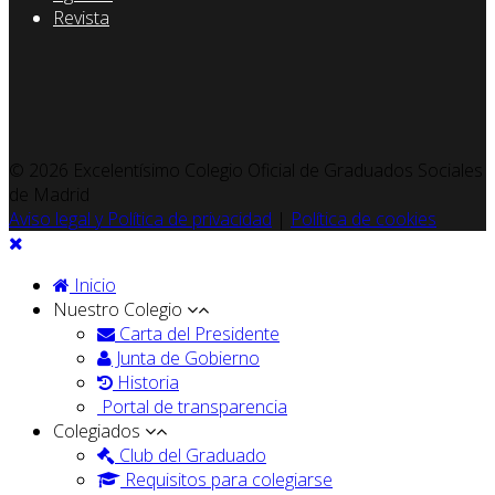
Revista
© 2026 Excelentísimo Colegio Oficial de Graduados Sociales
de Madrid
Aviso legal y Política de privacidad
|
Política de cookies
Inicio
Nuestro Colegio
Carta del Presidente
Junta de Gobierno
Historia
Portal de transparencia
Colegiados
Club del Graduado
Requisitos para colegiarse