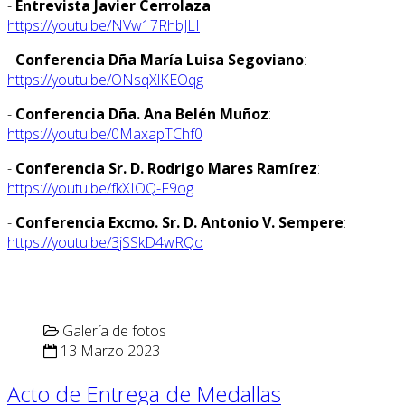
-
Entrevista Javier Cerrolaza
:
https://youtu.be/NVw17RhbJLI
-
Conferencia Dña María Luisa Segoviano
:
https://youtu.be/ONsqXlKEOqg
-
Conferencia Dña. Ana Belén Muñoz
:
https://youtu.be/0MaxapTChf0
-
Conferencia Sr. D. Rodrigo Mares Ramírez
:
https://youtu.be/fkXIOQ-F9og
-
Conferencia Excmo. Sr. D. Antonio V. Sempere
:
https://youtu.be/3jSSkD4wRQo
Galería de fotos
13 Marzo 2023
Acto de Entrega de Medallas