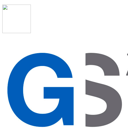
91 523 08 88
admon@graduadosocialmadrid.org
Horario de verano: 15 jun. al 15 de sept. (L-J 08:00 a
15:00 h) – (V 08:00 a 14:00 h.)