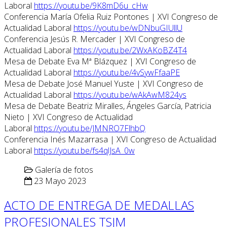
Laboral
https://youtu.be/9K8mD6u_cHw
Conferencia María Ofelia Ruiz Pontones | XVI Congreso de
Actualidad Laboral
https://youtu.be/wDNbuGIUllU
Conferencia Jesús R. Mercader | XVI Congreso de
Actualidad Laboral
https://youtu.be/2WxAKoBZ4T4
Mesa de Debate Eva Mª Blázquez | XVI Congreso de
Actualidad Laboral
https://youtu.be/4vSywFfaaPE
Mesa de Debate José Manuel Yuste | XVI Congreso de
Actualidad Laboral
https://youtu.be/wAkAwM824ys
Mesa de Debate Beatriz Miralles, Ángeles García, Patricia
Nieto | XVI Congreso de Actualidad
Laboral
https://youtu.be/JMNRO7FlhbQ
Conferencia Inés Mazarrasa | XVI Congreso de Actualidad
Laboral
https://youtu.be/fs4qlJsA_0w
Galería de fotos
23 Mayo 2023
ACTO DE ENTREGA DE MEDALLAS
PROFESIONALES TSJM