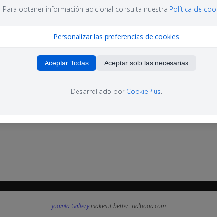
Para obtener información adicional consulta nuestra
Política de coo
Personalizar las preferencias de cookies
Aceptar Todas
Aceptar solo las necesarias
Desarrollado por
CookiePlus
.
Joomla Gallery
makes it better. Balbooa.com
Joomla Gallery
makes it better. Balbooa.com