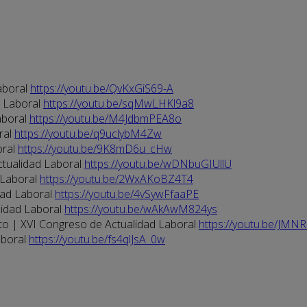
aboral
https://youtu.be/QvKxGiS69-A
d Laboral
https://youtu.be/sqMwLHKl9a8
aboral
https://youtu.be/M4JdbmPEA8o
ral
https://youtu.be/q9uclybM4Zw
oral
https://youtu.be/9K8mD6u_cHw
ctualidad Laboral
https://youtu.be/wDNbuGIUllU
 Laboral
https://youtu.be/2WxAKoBZ4T4
dad Laboral
https://youtu.be/4vSywFfaaPE
lidad Laboral
https://youtu.be/wAkAwM824ys
eto | XVI Congreso de Actualidad Laboral
https://youtu.be/JMN
aboral
https://youtu.be/fs4qlJsA_0w