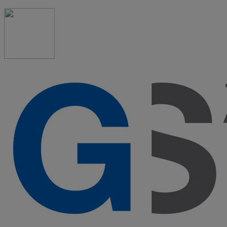
91 523 08 88
admon@graduadosocialmadrid.org
Horario de verano: 15 jun. al 15 de sept. (L-J 08:00 a 15