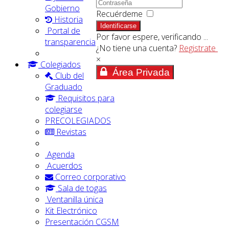
Gobierno
Recuérdeme
Historia
Identificarse
Portal de
Por favor espere, verificando ...
transparencia
¿No tiene una cuenta?
Registrate
×
Colegiados
Área Privada
Club del
Graduado
Requisitos para
colegiarse
PRECOLEGIADOS
Revistas
Agenda
Acuerdos
Correo corporativo
Sala de togas
Ventanilla única
Kit Electrónico
Presentación CGSM