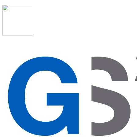
91 523 08 88
admon@graduadosocialmadrid.org
Horario de verano: 15 jun. al 15 de sept. (L-J 08:00 a
15:00 h) – (V 08:00 a 14:00 h.)