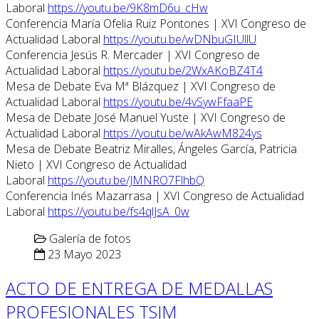
Laboral
https://youtu.be/9K8mD6u_cHw
Conferencia María Ofelia Ruiz Pontones | XVI Congreso de
Actualidad Laboral
https://youtu.be/wDNbuGIUllU
Conferencia Jesús R. Mercader | XVI Congreso de
Actualidad Laboral
https://youtu.be/2WxAKoBZ4T4
Mesa de Debate Eva Mª Blázquez | XVI Congreso de
Actualidad Laboral
https://youtu.be/4vSywFfaaPE
Mesa de Debate José Manuel Yuste | XVI Congreso de
Actualidad Laboral
https://youtu.be/wAkAwM824ys
Mesa de Debate Beatriz Miralles, Ángeles García, Patricia
Nieto | XVI Congreso de Actualidad
Laboral
https://youtu.be/JMNRO7FlhbQ
Conferencia Inés Mazarrasa | XVI Congreso de Actualidad
Laboral
https://youtu.be/fs4qlJsA_0w
Galería de fotos
23 Mayo 2023
ACTO DE ENTREGA DE MEDALLAS
PROFESIONALES TSJM