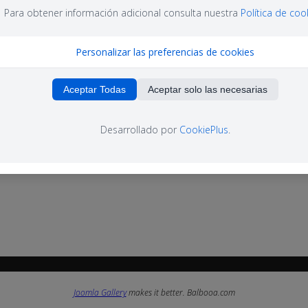
Para obtener información adicional consulta nuestra
Política de coo
Personalizar las preferencias de cookies
Aceptar Todas
Aceptar solo las necesarias
Desarrollado por
CookiePlus
.
Joomla Gallery
makes it better. Balbooa.com
Joomla Gallery
makes it better. Balbooa.com