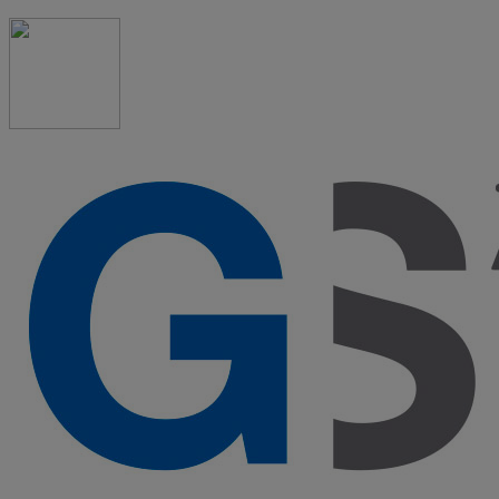
91 523 08 88
admon@graduadosocialmadrid.org
Horario de verano: 15 jun. al 15 de sept. (L-J 08:00 a 15