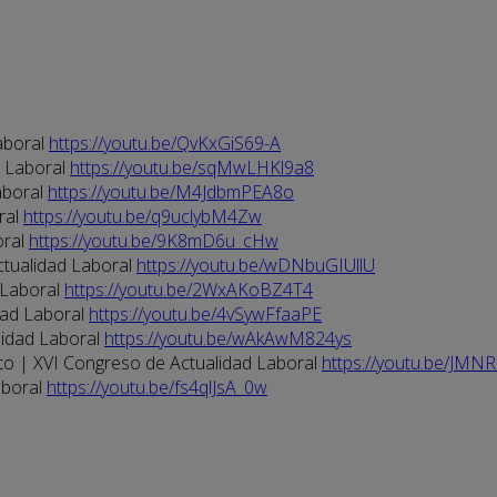
aboral
https://youtu.be/QvKxGiS69-A
d Laboral
https://youtu.be/sqMwLHKl9a8
aboral
https://youtu.be/M4JdbmPEA8o
ral
https://youtu.be/q9uclybM4Zw
oral
https://youtu.be/9K8mD6u_cHw
ctualidad Laboral
https://youtu.be/wDNbuGIUllU
 Laboral
https://youtu.be/2WxAKoBZ4T4
dad Laboral
https://youtu.be/4vSywFfaaPE
lidad Laboral
https://youtu.be/wAkAwM824ys
eto | XVI Congreso de Actualidad Laboral
https://youtu.be/JMN
aboral
https://youtu.be/fs4qlJsA_0w