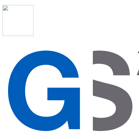
91 523 08 88
admon@graduadosocialmadrid.org
Horario de verano: 15 jun. al 15 de sept. (L-J 08:00 a 15