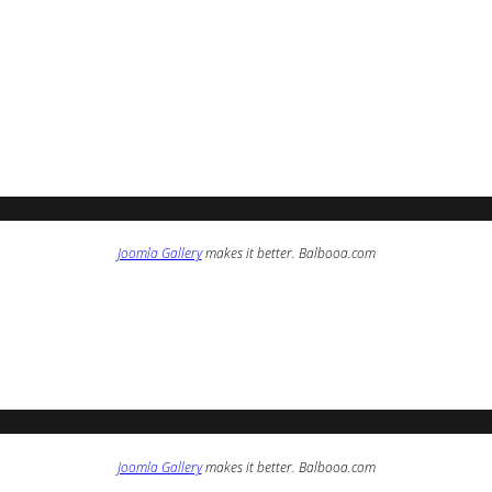
Joomla Gallery
makes it better. Balbooa.com
Joomla Gallery
makes it better. Balbooa.com