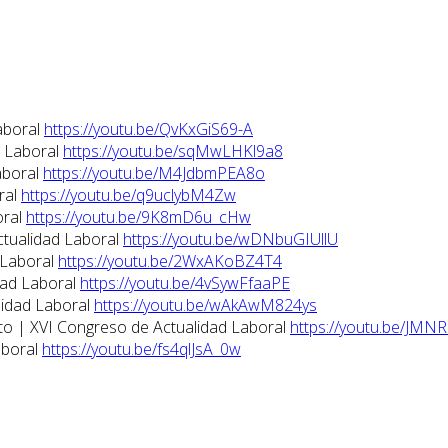
aboral
https://youtu.be/QvKxGiS69-A
d Laboral
https://youtu.be/sqMwLHKl9a8
aboral
https://youtu.be/M4JdbmPEA8o
ral
https://youtu.be/q9uclybM4Zw
oral
https://youtu.be/9K8mD6u_cHw
ctualidad Laboral
https://youtu.be/wDNbuGIUllU
 Laboral
https://youtu.be/2WxAKoBZ4T4
dad Laboral
https://youtu.be/4vSywFfaaPE
lidad Laboral
https://youtu.be/wAkAwM824ys
eto | XVI Congreso de Actualidad Laboral
https://youtu.be/JMN
aboral
https://youtu.be/fs4qlJsA_0w