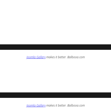
Joomla Gallery
makes it better. Balbooa.com
Joomla Gallery
makes it better. Balbooa.com