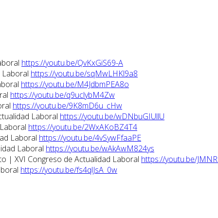
aboral
https://youtu.be/QvKxGiS69-A
d Laboral
https://youtu.be/sqMwLHKl9a8
aboral
https://youtu.be/M4JdbmPEA8o
ral
https://youtu.be/q9uclybM4Zw
oral
https://youtu.be/9K8mD6u_cHw
ctualidad Laboral
https://youtu.be/wDNbuGIUllU
 Laboral
https://youtu.be/2WxAKoBZ4T4
dad Laboral
https://youtu.be/4vSywFfaaPE
lidad Laboral
https://youtu.be/wAkAwM824ys
eto | XVI Congreso de Actualidad Laboral
https://youtu.be/JMN
aboral
https://youtu.be/fs4qlJsA_0w