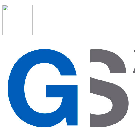
91 523 08 88
admon@graduadosocialmadrid.org
Horario de verano: 15 jun. al 15 de sept. (L-J 08:00 a 15