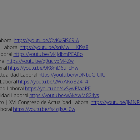
aboral
https://youtu.be/QvKxGiS69-A
d Laboral
https://youtu.be/sqMwLHKl9a8
aboral
https://youtu.be/M4JdbmPEA8o
ral
https://youtu.be/q9uclybM4Zw
oral
https://youtu.be/9K8mD6u_cHw
ctualidad Laboral
https://youtu.be/wDNbuGIUllU
 Laboral
https://youtu.be/2WxAKoBZ4T4
dad Laboral
https://youtu.be/4vSywFfaaPE
lidad Laboral
https://youtu.be/wAkAwM824ys
eto | XVI Congreso de Actualidad Laboral
https://youtu.be/JMN
aboral
https://youtu.be/fs4qlJsA_0w