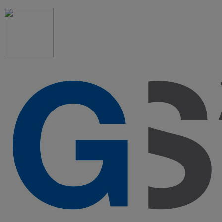
91 523 08 88
admon@graduadosocialmadrid.org
Horario de verano: 15 jun. al 15 de sept. (L-J 08:00 a 15