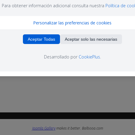
Para obtener información adicional consulta nuestra
Política de coo
Personalizar las preferencias de cookies
Aceptar Todas
Aceptar solo las necesarias
Desarrollado por
CookiePlus
.
Joomla Gallery
makes it better. Balbooa.com
Joomla Gallery
makes it better. Balbooa.com