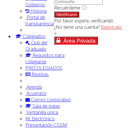
Gobierno
Recuérdeme
Historia
Identificarse
Portal de
Por favor espere, verificando ...
transparencia
¿No tiene una cuenta?
Registrate
×
Colegiados
Área Privada
Club del
Graduado
Requisitos para
colegiarse
PRECOLEGIADOS
Revistas
Agenda
Acuerdos
Correo corporativo
Sala de togas
Ventanilla única
Kit Electrónico
Presentación CGSM