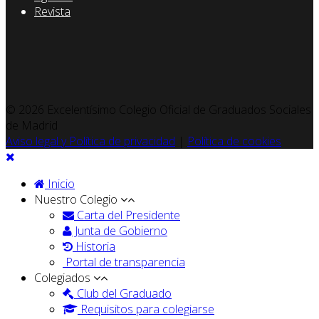
Revista
© 2026 Excelentísimo Colegio Oficial de Graduados Sociales
de Madrid
Aviso legal y Política de privacidad
|
Política de cookies
Inicio
Nuestro Colegio
Carta del Presidente
Junta de Gobierno
Historia
Portal de transparencia
Colegiados
Club del Graduado
Requisitos para colegiarse