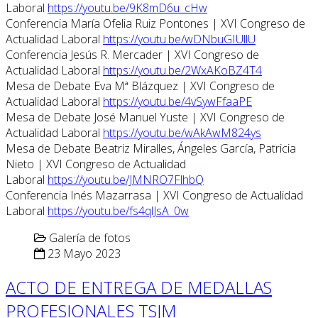
Laboral
https://youtu.be/9K8mD6u_cHw
Conferencia María Ofelia Ruiz Pontones | XVI Congreso de
Actualidad Laboral
https://youtu.be/wDNbuGIUllU
Conferencia Jesús R. Mercader | XVI Congreso de
Actualidad Laboral
https://youtu.be/2WxAKoBZ4T4
Mesa de Debate Eva Mª Blázquez | XVI Congreso de
Actualidad Laboral
https://youtu.be/4vSywFfaaPE
Mesa de Debate José Manuel Yuste | XVI Congreso de
Actualidad Laboral
https://youtu.be/wAkAwM824ys
Mesa de Debate Beatriz Miralles, Ángeles García, Patricia
Nieto | XVI Congreso de Actualidad
Laboral
https://youtu.be/JMNRO7FlhbQ
Conferencia Inés Mazarrasa | XVI Congreso de Actualidad
Laboral
https://youtu.be/fs4qlJsA_0w
Galería de fotos
23 Mayo 2023
ACTO DE ENTREGA DE MEDALLAS
PROFESIONALES TSJM