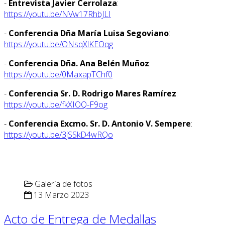
-
Entrevista Javier Cerrolaza
:
https://youtu.be/NVw17RhbJLI
-
Conferencia Dña María Luisa Segoviano
:
https://youtu.be/ONsqXlKEOqg
-
Conferencia Dña. Ana Belén Muñoz
:
https://youtu.be/0MaxapTChf0
-
Conferencia Sr. D. Rodrigo Mares Ramírez
:
https://youtu.be/fkXIOQ-F9og
-
Conferencia Excmo. Sr. D. Antonio V. Sempere
:
https://youtu.be/3jSSkD4wRQo
Galería de fotos
13 Marzo 2023
Acto de Entrega de Medallas