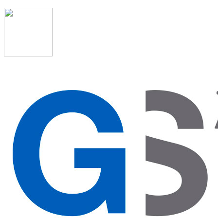
91 523 08 88
admon@graduadosocialmadrid.org
Horario de verano: 15 jun. al 15 de sept. (L-J 08:00 a
15:00 h) – (V 08:00 a 14:00 h.)