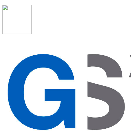
91 523 08 88
admon@graduadosocialmadrid.org
Horario de verano: 15 jun. al 15 de sept. (L-J 08:00 a
15:00 h) – (V 08:00 a 14:00 h.)