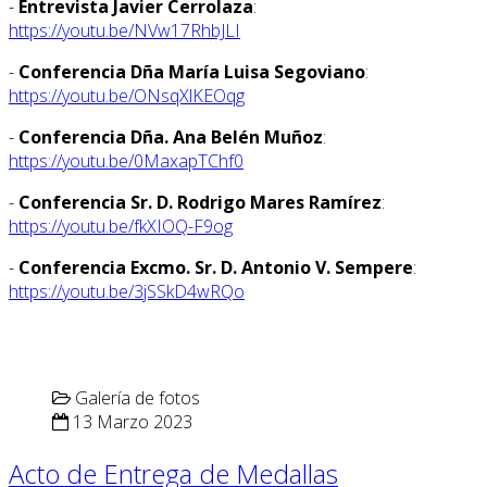
-
Entrevista Javier Cerrolaza
:
https://youtu.be/NVw17RhbJLI
-
Conferencia Dña María Luisa Segoviano
:
https://youtu.be/ONsqXlKEOqg
-
Conferencia Dña. Ana Belén Muñoz
:
https://youtu.be/0MaxapTChf0
-
Conferencia Sr. D. Rodrigo Mares Ramírez
:
https://youtu.be/fkXIOQ-F9og
-
Conferencia Excmo. Sr. D. Antonio V. Sempere
:
https://youtu.be/3jSSkD4wRQo
Galería de fotos
13 Marzo 2023
Acto de Entrega de Medallas