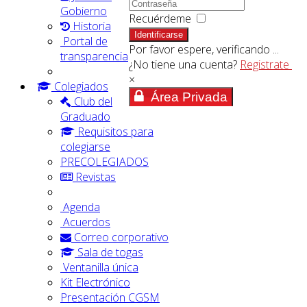
Gobierno
Recuérdeme
Historia
Identificarse
Portal de
Por favor espere, verificando ...
transparencia
¿No tiene una cuenta?
Registrate
×
Colegiados
Área Privada
Club del
Graduado
Requisitos para
colegiarse
PRECOLEGIADOS
Revistas
Agenda
Acuerdos
Correo corporativo
Sala de togas
Ventanilla única
Kit Electrónico
Presentación CGSM