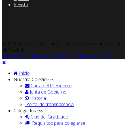
Revista
© 2026 Excelentísimo Colegio Oficial de Graduados Sociales
de Madrid
Aviso legal y Política de privacidad
|
Política de cookies
Inicio
Nuestro Colegio
Carta del Presidente
Junta de Gobierno
Historia
Portal de transparencia
Colegiados
Club del Graduado
Requisitos para colegiarse