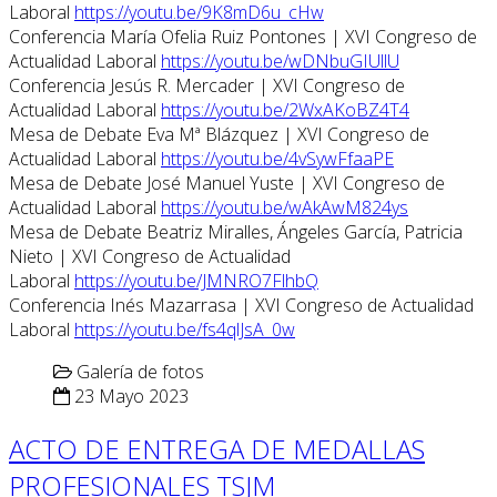
Laboral
https://youtu.be/9K8mD6u_cHw
Conferencia María Ofelia Ruiz Pontones | XVI Congreso de
Actualidad Laboral
https://youtu.be/wDNbuGIUllU
Conferencia Jesús R. Mercader | XVI Congreso de
Actualidad Laboral
https://youtu.be/2WxAKoBZ4T4
Mesa de Debate Eva Mª Blázquez | XVI Congreso de
Actualidad Laboral
https://youtu.be/4vSywFfaaPE
Mesa de Debate José Manuel Yuste | XVI Congreso de
Actualidad Laboral
https://youtu.be/wAkAwM824ys
Mesa de Debate Beatriz Miralles, Ángeles García, Patricia
Nieto | XVI Congreso de Actualidad
Laboral
https://youtu.be/JMNRO7FlhbQ
Conferencia Inés Mazarrasa | XVI Congreso de Actualidad
Laboral
https://youtu.be/fs4qlJsA_0w
Galería de fotos
23 Mayo 2023
ACTO DE ENTREGA DE MEDALLAS
PROFESIONALES TSJM