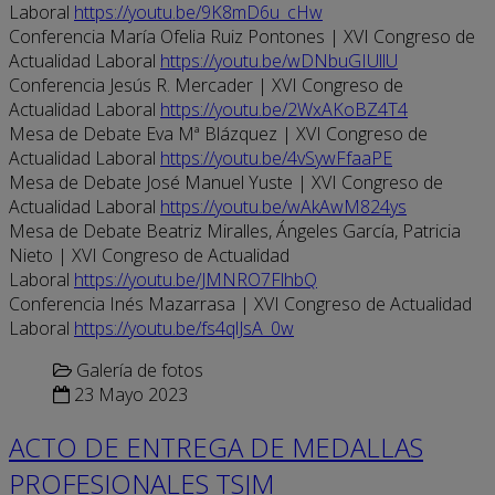
Laboral
https://youtu.be/9K8mD6u_cHw
Conferencia María Ofelia Ruiz Pontones | XVI Congreso de
Actualidad Laboral
https://youtu.be/wDNbuGIUllU
Conferencia Jesús R. Mercader | XVI Congreso de
Actualidad Laboral
https://youtu.be/2WxAKoBZ4T4
Mesa de Debate Eva Mª Blázquez | XVI Congreso de
Actualidad Laboral
https://youtu.be/4vSywFfaaPE
Mesa de Debate José Manuel Yuste | XVI Congreso de
Actualidad Laboral
https://youtu.be/wAkAwM824ys
Mesa de Debate Beatriz Miralles, Ángeles García, Patricia
Nieto | XVI Congreso de Actualidad
Laboral
https://youtu.be/JMNRO7FlhbQ
Conferencia Inés Mazarrasa | XVI Congreso de Actualidad
Laboral
https://youtu.be/fs4qlJsA_0w
Galería de fotos
23 Mayo 2023
ACTO DE ENTREGA DE MEDALLAS
PROFESIONALES TSJM