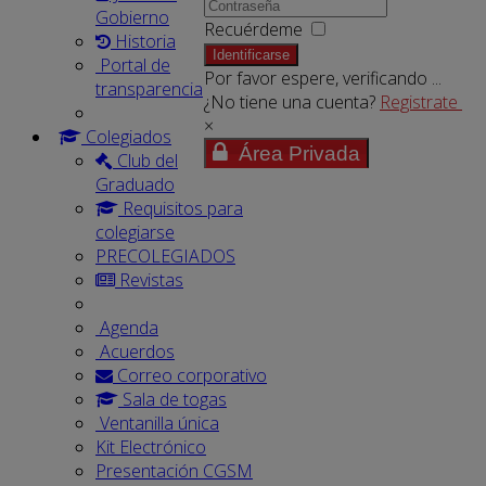
Gobierno
Recuérdeme
Historia
Identificarse
Portal de
Por favor espere, verificando ...
transparencia
¿No tiene una cuenta?
Registrate
×
Colegiados
Área Privada
Club del
Graduado
Requisitos para
colegiarse
PRECOLEGIADOS
Revistas
Agenda
Acuerdos
Correo corporativo
Sala de togas
Ventanilla única
Kit Electrónico
Presentación CGSM