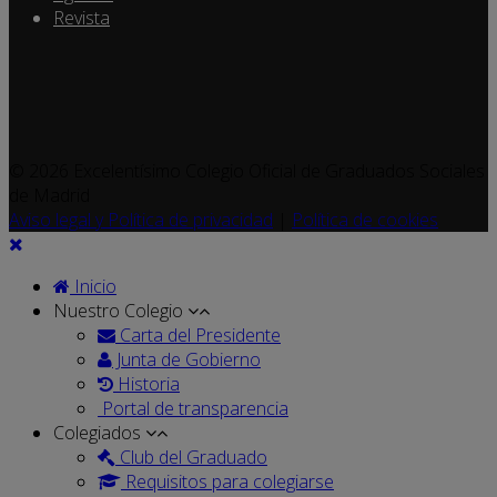
Revista
© 2026 Excelentísimo Colegio Oficial de Graduados Sociales
de Madrid
Aviso legal y Política de privacidad
|
Política de cookies
Inicio
Nuestro Colegio
Carta del Presidente
Junta de Gobierno
Historia
Portal de transparencia
Colegiados
Club del Graduado
Requisitos para colegiarse