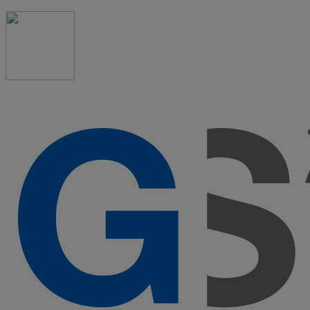
91 523 08 88
admon@graduadosocialmadrid.org
Horario de verano: 15 jun. al 15 de sept. (L-J 08:00 a
15:00 h) – (V 08:00 a 14:00 h.)