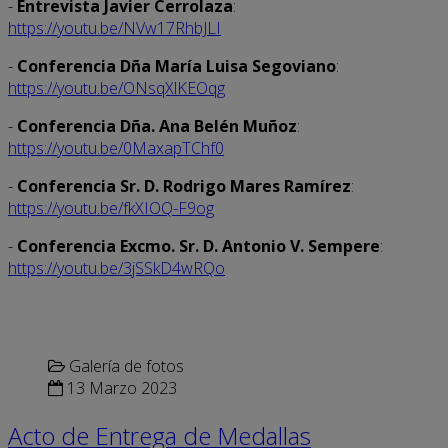
-
Entrevista Javier Cerrolaza
:
https://youtu.be/NVw17RhbJLI
-
Conferencia Dña María Luisa Segoviano
:
https://youtu.be/ONsqXlKEOqg
-
Conferencia Dña. Ana Belén Muñoz
:
https://youtu.be/0MaxapTChf0
-
Conferencia Sr. D. Rodrigo Mares Ramírez
:
https://youtu.be/fkXIOQ-F9og
-
Conferencia Excmo. Sr. D. Antonio V. Sempere
:
https://youtu.be/3jSSkD4wRQo
Galería de fotos
13 Marzo 2023
Acto de Entrega de Medallas