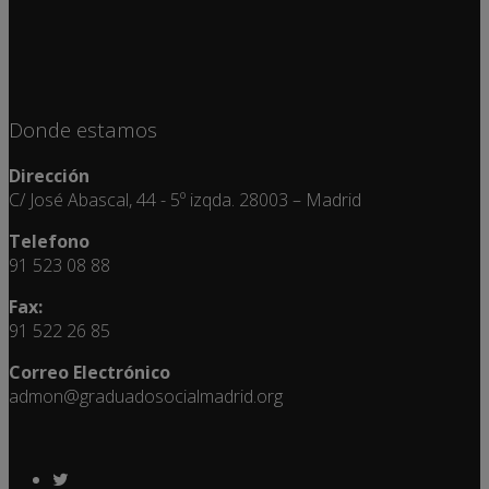
Donde estamos
Dirección
C/ José Abascal, 44 - 5º izqda. 28003 – Madrid
Telefono
91 523 08 88
Fax:
91 522 26 85
Correo Electrónico
admon@graduadosocialmadrid.org