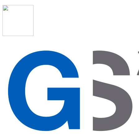
91 523 08 88
admon@graduadosocialmadrid.org
Horario de verano: 15 jun. al 15 de sept. (L-J 08:00 a 15