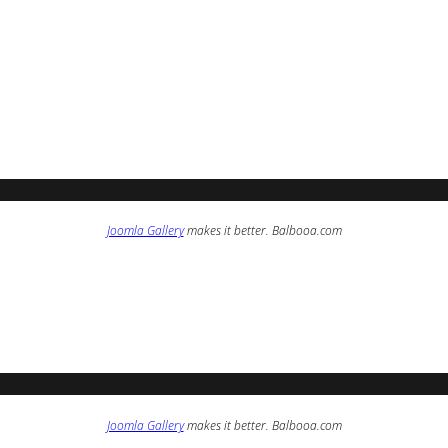
Joomla Gallery
makes it better. Balbooa.com
Joomla Gallery
makes it better. Balbooa.com