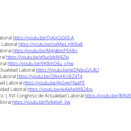
aboral
https://youtu.be/QvKxGiS69-A
d Laboral
https://youtu.be/sqMwLHKl9a8
aboral
https://youtu.be/M4JdbmPEA8o
ral
https://youtu.be/q9uclybM4Zw
oral
https://youtu.be/9K8mD6u_cHw
ctualidad Laboral
https://youtu.be/wDNbuGIUllU
 Laboral
https://youtu.be/2WxAKoBZ4T4
dad Laboral
https://youtu.be/4vSywFfaaPE
lidad Laboral
https://youtu.be/wAkAwM824ys
eto | XVI Congreso de Actualidad Laboral
https://youtu.be/JMN
aboral
https://youtu.be/fs4qlJsA_0w