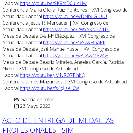
Laboral
https://youtu.be/9K8mD6u_cHw
Conferencia María Ofelia Ruiz Pontones | XVI Congreso de
Actualidad Laboral
https://youtu.be/wDNbuGIUllU
Conferencia Jesús R. Mercader | XVI Congreso de
Actualidad Laboral
https://youtu.be/2WxAKoBZ4T4
Mesa de Debate Eva Mª Blázquez | XVI Congreso de
Actualidad Laboral
https://youtu.be/4vSywFfaaPE
Mesa de Debate José Manuel Yuste | XVI Congreso de
Actualidad Laboral
https://youtu.be/wAkAwM824ys
Mesa de Debate Beatriz Miralles, Ángeles García, Patricia
Nieto | XVI Congreso de Actualidad
Laboral
https://youtu.be/JMNRO7FlhbQ
Conferencia Inés Mazarrasa | XVI Congreso de Actualidad
Laboral
https://youtu.be/fs4qlJsA_0w
Galería de fotos
23 Mayo 2023
ACTO DE ENTREGA DE MEDALLAS
PROFESIONALES TSJM