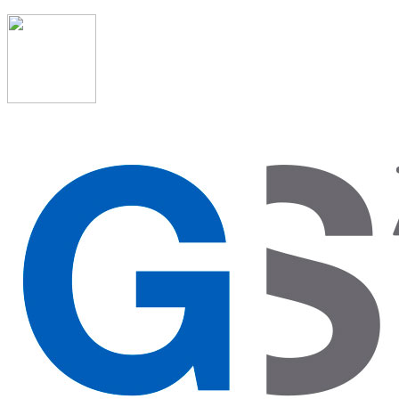
91 523 08 88
admon@graduadosocialmadrid.org
Horario de verano: 15 jun. al 15 de sept. (L-J 08:00 a
15:00 h) – (V 08:00 a 14:00 h.)