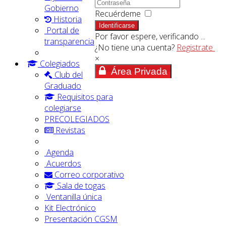
Gobierno
Recuérdeme
Historia
Identificarse
Portal de
Por favor espere, verificando ...
transparencia
¿No tiene una cuenta?
Registrate
×
Colegiados
Área Privada
Club del
Graduado
Requisitos para
colegiarse
PRECOLEGIADOS
Revistas
Agenda
Acuerdos
Correo corporativo
Sala de togas
Ventanilla única
Kit Electrónico
Presentación CGSM