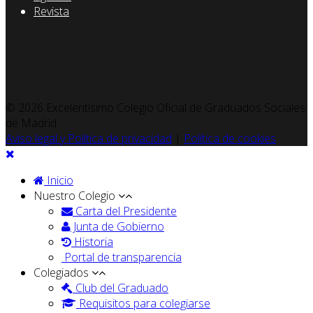
Revista
© 2026 Excelentísimo Colegio Oficial de Graduados Sociales
de Madrid
Aviso legal y Política de privacidad
|
Política de cookies
Inicio
Nuestro Colegio
Carta del Presidente
Junta de Gobierno
Historia
Portal de transparencia
Colegiados
Club del Graduado
Requisitos para colegiarse