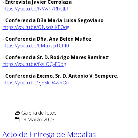
-
Entrevista Javier Cerrolaza
:
https://youtu.be/NVw17RhbJLI
-
Conferencia Dña María Luisa Segoviano
:
https://youtu.be/ONsqXlKEOqg
-
Conferencia Dña. Ana Belén Muñoz
:
https://youtu.be/0MaxapTChf0
-
Conferencia Sr. D. Rodrigo Mares Ramírez
:
https://youtu.be/fkXIOQ-F9og
-
Conferencia Excmo. Sr. D. Antonio V. Sempere
:
https://youtu.be/3jSSkD4wRQo
Galería de fotos
13 Marzo 2023
Acto de Entrega de Medallas