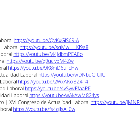
aboral
https://youtu.be/QvKxGiS69-A
d Laboral
https://youtu.be/sqMwLHKl9a8
aboral
https://youtu.be/M4JdbmPEA8o
ral
https://youtu.be/q9uclybM4Zw
oral
https://youtu.be/9K8mD6u_cHw
ctualidad Laboral
https://youtu.be/wDNbuGIUllU
 Laboral
https://youtu.be/2WxAKoBZ4T4
dad Laboral
https://youtu.be/4vSywFfaaPE
lidad Laboral
https://youtu.be/wAkAwM824ys
eto | XVI Congreso de Actualidad Laboral
https://youtu.be/JMN
aboral
https://youtu.be/fs4qlJsA_0w