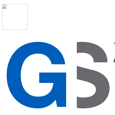
91 523 08 88
admon@graduadosocialmadrid.org
Horario de verano: 15 jun. al 15 de sept. (L-J 08:00 a 15