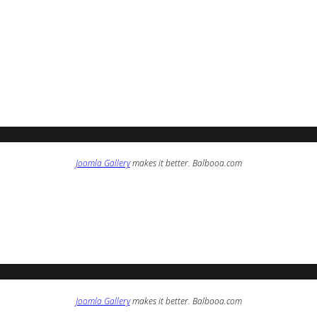
Joomla Gallery
makes it better. Balbooa.com
Joomla Gallery
makes it better. Balbooa.com