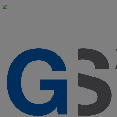
91 523 08 88
admon@graduadosocialmadrid.org
Horario de verano: 15 jun. al 15 de sept. (L-J 08:00 a
15:00 h) – (V 08:00 a 14:00 h.)