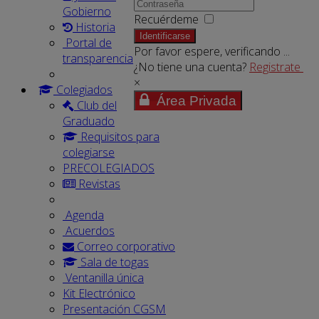
Gobierno
Recuérdeme
Historia
Identificarse
Portal de
Por favor espere, verificando ...
transparencia
¿No tiene una cuenta?
Registrate
×
Colegiados
Área Privada
Club del
Graduado
Requisitos para
colegiarse
PRECOLEGIADOS
Revistas
Agenda
Acuerdos
Correo corporativo
Sala de togas
Ventanilla única
Kit Electrónico
Presentación CGSM