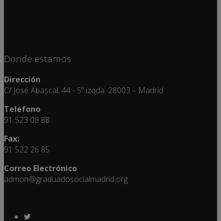
Donde estamos
Dirección
C/ José Abascal, 44 - 5º izqda. 28003 – Madrid
Telefono
91 523 08 88
Fax:
91 522 26 85
Correo Electrónico
admon@graduadosocialmadrid.org