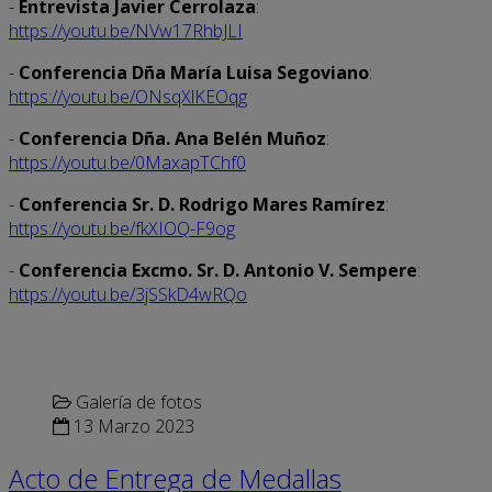
-
Entrevista Javier Cerrolaza
:
https://youtu.be/NVw17RhbJLI
-
Conferencia Dña María Luisa Segoviano
:
https://youtu.be/ONsqXlKEOqg
-
Conferencia Dña. Ana Belén Muñoz
:
https://youtu.be/0MaxapTChf0
-
Conferencia Sr. D. Rodrigo Mares Ramírez
:
https://youtu.be/fkXIOQ-F9og
-
Conferencia Excmo. Sr. D. Antonio V. Sempere
:
https://youtu.be/3jSSkD4wRQo
Galería de fotos
13 Marzo 2023
Acto de Entrega de Medallas