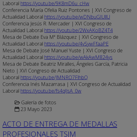
Laboral
https://youtu.be/9K8mD6u_cHw
Conferencia María Ofelia Ruiz Pontones | XVI Congreso de
Actualidad Laboral
https://youtu.be/wDNbuGIUllU
Conferencia Jesús R. Mercader | XVI Congreso de
Actualidad Laboral
https://youtu.be/2WxAKoBZ4T4
Mesa de Debate Eva Mª Blázquez | XVI Congreso de
Actualidad Laboral
https://youtu.be/4vSywFfaaPE
Mesa de Debate José Manuel Yuste | XVI Congreso de
Actualidad Laboral
https://youtu.be/wAkAwM824ys
Mesa de Debate Beatriz Miralles, Ángeles García, Patricia
Nieto | XVI Congreso de Actualidad
Laboral
https://youtu.be/JMNRO7FlhbQ
Conferencia Inés Mazarrasa | XVI Congreso de Actualidad
Laboral
https://youtu.be/fs4qlJsA_0w
Galería de fotos
23 Mayo 2023
ACTO DE ENTREGA DE MEDALLAS
PROFESIONALES TSJM