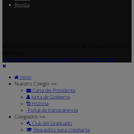
Revista
© 2026 Excelentísimo Colegio Oficial de Graduados Sociales
de Madrid
Aviso legal y Política de privacidad
|
Política de cookies
Inicio
Nuestro Colegio
Carta del Presidente
Junta de Gobierno
Historia
Portal de transparencia
Colegiados
Club del Graduado
Requisitos para colegiarse