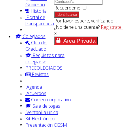
Gobierno
Recuérdeme
Historia
Identificarse
Portal de
Por favor espere, verificando ...
transparencia
¿No tiene una cuenta?
Registrate
×
Colegiados
Área Privada
Club del
Graduado
Requisitos para
colegiarse
PRECOLEGIADOS
Revistas
Agenda
Acuerdos
Correo corporativo
Sala de togas
Ventanilla única
Kit Electrónico
Presentación CGSM