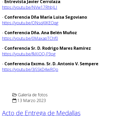
-
Entrevista Javier Cerrolaza
:
https://youtu.be/NVw17RhbJLI
-
Conferencia Dña María Luisa Segoviano
:
https://youtu.be/ONsqXlKEOqg
-
Conferencia Dña. Ana Belén Muñoz
:
https://youtu.be/0MaxapTChf0
-
Conferencia Sr. D. Rodrigo Mares Ramírez
:
https://youtu.be/fkXIOQ-F9og
-
Conferencia Excmo. Sr. D. Antonio V. Sempere
:
https://youtu.be/3jSSkD4wRQo
Galería de fotos
13 Marzo 2023
Acto de Entrega de Medallas