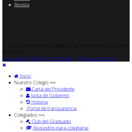
Revista
© 2026 Excelentísimo Colegio Oficial de Graduados Sociales
de Madrid
Aviso legal y Política de privacidad
|
Política de cookies
Inicio
Nuestro Colegio
Carta del Presidente
Junta de Gobierno
Historia
Portal de transparencia
Colegiados
Club del Graduado
Requisitos para colegiarse