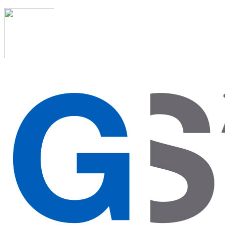
91 523 08 88
admon@graduadosocialmadrid.org
Horario de verano: 15 jun. al 15 de sept. (L-J 08:00 a
15:00 h) – (V 08:00 a 14:00 h.)