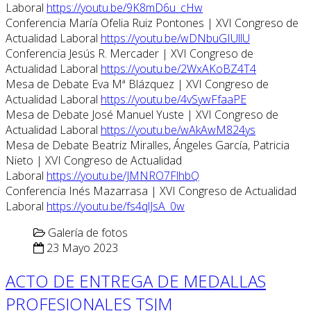
Laboral
https://youtu.be/9K8mD6u_cHw
Conferencia María Ofelia Ruiz Pontones | XVI Congreso de
Actualidad Laboral
https://youtu.be/wDNbuGIUllU
Conferencia Jesús R. Mercader | XVI Congreso de
Actualidad Laboral
https://youtu.be/2WxAKoBZ4T4
Mesa de Debate Eva Mª Blázquez | XVI Congreso de
Actualidad Laboral
https://youtu.be/4vSywFfaaPE
Mesa de Debate José Manuel Yuste | XVI Congreso de
Actualidad Laboral
https://youtu.be/wAkAwM824ys
Mesa de Debate Beatriz Miralles, Ángeles García, Patricia
Nieto | XVI Congreso de Actualidad
Laboral
https://youtu.be/JMNRO7FlhbQ
Conferencia Inés Mazarrasa | XVI Congreso de Actualidad
Laboral
https://youtu.be/fs4qlJsA_0w
Galería de fotos
23 Mayo 2023
ACTO DE ENTREGA DE MEDALLAS
PROFESIONALES TSJM