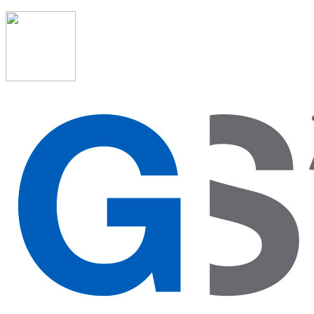
91 523 08 88
admon@graduadosocialmadrid.org
Horario de verano: 15 jun. al 15 de sept. (L-J 08:00 a 15