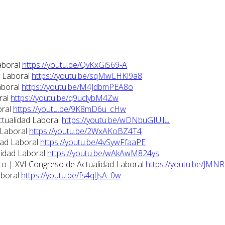
aboral
https://youtu.be/QvKxGiS69-A
d Laboral
https://youtu.be/sqMwLHKl9a8
aboral
https://youtu.be/M4JdbmPEA8o
ral
https://youtu.be/q9uclybM4Zw
oral
https://youtu.be/9K8mD6u_cHw
ctualidad Laboral
https://youtu.be/wDNbuGIUllU
 Laboral
https://youtu.be/2WxAKoBZ4T4
dad Laboral
https://youtu.be/4vSywFfaaPE
lidad Laboral
https://youtu.be/wAkAwM824ys
eto | XVI Congreso de Actualidad Laboral
https://youtu.be/JMN
aboral
https://youtu.be/fs4qlJsA_0w