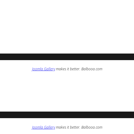
Joomla Gallery
makes it better. Balbooa.com
Joomla Gallery
makes it better. Balbooa.com