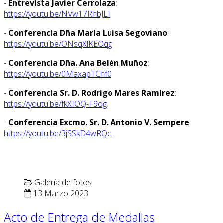
-
Entrevista Javier Cerrolaza
:
https://youtu.be/NVw17RhbJLI
-
Conferencia Dña María Luisa Segoviano
:
https://youtu.be/ONsqXlKEOqg
-
Conferencia Dña. Ana Belén Muñoz
:
https://youtu.be/0MaxapTChf0
-
Conferencia Sr. D. Rodrigo Mares Ramírez
:
https://youtu.be/fkXIOQ-F9og
-
Conferencia Excmo. Sr. D. Antonio V. Sempere
:
https://youtu.be/3jSSkD4wRQo
Galería de fotos
13 Marzo 2023
Acto de Entrega de Medallas