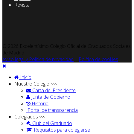
Revista
© 2026 Excelentísimo Colegio Oficial de Graduados Sociales
de Madrid
Aviso legal y Política de privacidad
|
Política de cookies
Inicio
Nuestro Colegio
Carta del Presidente
Junta de Gobierno
Historia
Portal de transparencia
Colegiados
Club del Graduado
Requisitos para colegiarse