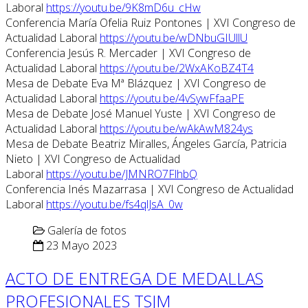
Laboral
https://youtu.be/9K8mD6u_cHw
Conferencia María Ofelia Ruiz Pontones | XVI Congreso de
Actualidad Laboral
https://youtu.be/wDNbuGIUllU
Conferencia Jesús R. Mercader | XVI Congreso de
Actualidad Laboral
https://youtu.be/2WxAKoBZ4T4
Mesa de Debate Eva Mª Blázquez | XVI Congreso de
Actualidad Laboral
https://youtu.be/4vSywFfaaPE
Mesa de Debate José Manuel Yuste | XVI Congreso de
Actualidad Laboral
https://youtu.be/wAkAwM824ys
Mesa de Debate Beatriz Miralles, Ángeles García, Patricia
Nieto | XVI Congreso de Actualidad
Laboral
https://youtu.be/JMNRO7FlhbQ
Conferencia Inés Mazarrasa | XVI Congreso de Actualidad
Laboral
https://youtu.be/fs4qlJsA_0w
Galería de fotos
23 Mayo 2023
ACTO DE ENTREGA DE MEDALLAS
PROFESIONALES TSJM