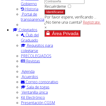
Gobierno
Recuérdeme
Historia
Identificarse
Portal de
Por favor espere, verificando ...
transparencia
¿No tiene una cuenta?
Registrate
×
Colegiados
Área Privada
Club del
Graduado
Requisitos para
colegiarse
PRECOLEGIADOS
Revistas
Agenda
Acuerdos
Correo corporativo
Sala de togas
Ventanilla única
Kit Electrónico
Presentación CGSM