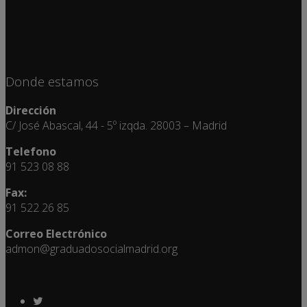
Donde estamos
Dirección
C/ José Abascal, 44 - 5º izqda. 28003 – Madrid
Telefono
91 523 08 88
Fax:
91 522 26 85
Correo Electrónico
admon@graduadosocialmadrid.org