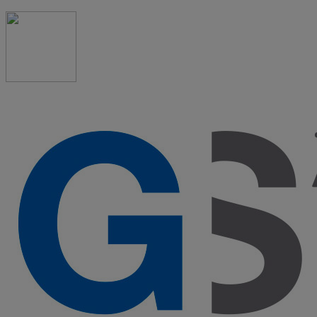
91 523 08 88
admon@graduadosocialmadrid.org
Horario de verano: 15 jun. al 15 de sept. (L-J 08:00 a
15:00 h) – (V 08:00 a 14:00 h.)