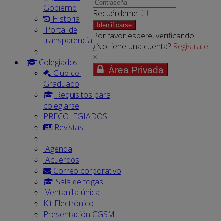
Gobierno
Recuérdeme
Historia
Identificarse
Portal de
Por favor espere, verificando ...
transparencia
¿No tiene una cuenta?
Registrate
×
Colegiados
Área Privada
Club del
Graduado
Requisitos para
colegiarse
PRECOLEGIADOS
Revistas
Agenda
Acuerdos
Correo corporativo
Sala de togas
Ventanilla única
Kit Electrónico
Presentación CGSM