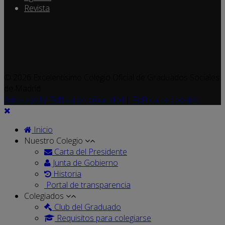
Revista
© 2026 Excelentísimo Colegio Oficial de Graduados Sociales
de Madrid
Aviso legal y Política de privacidad
|
Política de cookies
Inicio
Nuestro Colegio
Carta del Presidente
Junta de Gobierno
Historia
Portal de transparencia
Colegiados
Club del Graduado
Requisitos para colegiarse