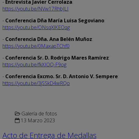
-
Entrevista Javier Cerrolaza
:
https://youtu.be/NVw17RhbJLI
-
Conferencia Dña María Luisa Segoviano
:
https://youtu.be/ONsqXlKEOqg
-
Conferencia Dña. Ana Belén Muñoz
:
https://youtu.be/0MaxapTChf0
-
Conferencia Sr. D. Rodrigo Mares Ramírez
:
https://youtu.be/fkXIOQ-F9og
-
Conferencia Excmo. Sr. D. Antonio V. Sempere
:
https://youtu.be/3jSSkD4wRQo
Galería de fotos
13 Marzo 2023
Acto de Entrega de Medallas