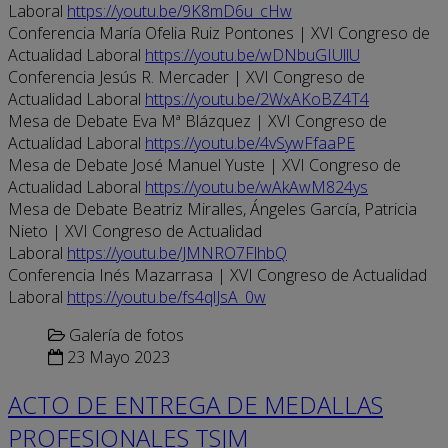
Laboral
https://youtu.be/9K8mD6u_cHw
Conferencia María Ofelia Ruiz Pontones | XVI Congreso de
Actualidad Laboral
https://youtu.be/wDNbuGIUllU
Conferencia Jesús R. Mercader | XVI Congreso de
Actualidad Laboral
https://youtu.be/2WxAKoBZ4T4
Mesa de Debate Eva Mª Blázquez | XVI Congreso de
Actualidad Laboral
https://youtu.be/4vSywFfaaPE
Mesa de Debate José Manuel Yuste | XVI Congreso de
Actualidad Laboral
https://youtu.be/wAkAwM824ys
Mesa de Debate Beatriz Miralles, Ángeles García, Patricia
Nieto | XVI Congreso de Actualidad
Laboral
https://youtu.be/JMNRO7FlhbQ
Conferencia Inés Mazarrasa | XVI Congreso de Actualidad
Laboral
https://youtu.be/fs4qlJsA_0w
Galería de fotos
23 Mayo 2023
ACTO DE ENTREGA DE MEDALLAS
PROFESIONALES TSJM