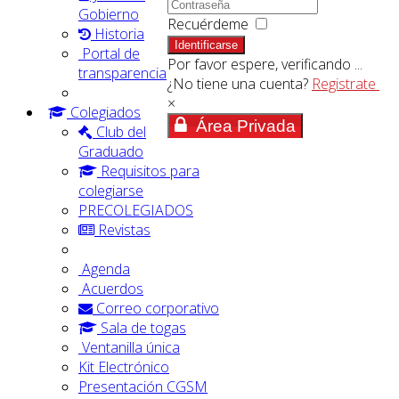
Gobierno
Recuérdeme
Historia
Identificarse
Portal de
Por favor espere, verificando ...
transparencia
¿No tiene una cuenta?
Registrate
×
Colegiados
Área Privada
Club del
Graduado
Requisitos para
colegiarse
PRECOLEGIADOS
Revistas
Agenda
Acuerdos
Correo corporativo
Sala de togas
Ventanilla única
Kit Electrónico
Presentación CGSM