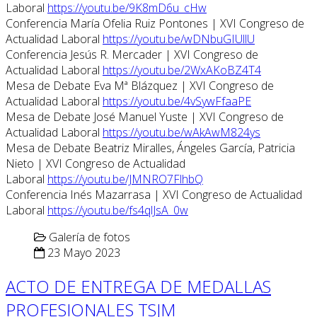
Laboral
https://youtu.be/9K8mD6u_cHw
Conferencia María Ofelia Ruiz Pontones | XVI Congreso de
Actualidad Laboral
https://youtu.be/wDNbuGIUllU
Conferencia Jesús R. Mercader | XVI Congreso de
Actualidad Laboral
https://youtu.be/2WxAKoBZ4T4
Mesa de Debate Eva Mª Blázquez | XVI Congreso de
Actualidad Laboral
https://youtu.be/4vSywFfaaPE
Mesa de Debate José Manuel Yuste | XVI Congreso de
Actualidad Laboral
https://youtu.be/wAkAwM824ys
Mesa de Debate Beatriz Miralles, Ángeles García, Patricia
Nieto | XVI Congreso de Actualidad
Laboral
https://youtu.be/JMNRO7FlhbQ
Conferencia Inés Mazarrasa | XVI Congreso de Actualidad
Laboral
https://youtu.be/fs4qlJsA_0w
Galería de fotos
23 Mayo 2023
ACTO DE ENTREGA DE MEDALLAS
PROFESIONALES TSJM