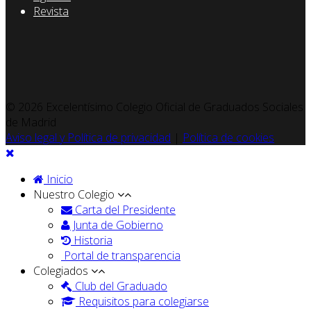
Revista
© 2026 Excelentísimo Colegio Oficial de Graduados Sociales
de Madrid
Aviso legal y Política de privacidad
|
Política de cookies
Inicio
Nuestro Colegio
Carta del Presidente
Junta de Gobierno
Historia
Portal de transparencia
Colegiados
Club del Graduado
Requisitos para colegiarse