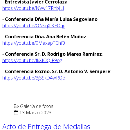
-
Entrevista Javier Cerrolaza
:
https://youtu.be/NVw17RhbJLI
-
Conferencia Dña María Luisa Segoviano
:
https://youtu.be/ONsqXlKEOqg
-
Conferencia Dña. Ana Belén Muñoz
:
https://youtu.be/0MaxapTChf0
-
Conferencia Sr. D. Rodrigo Mares Ramírez
:
https://youtu.be/fkXIOQ-F9og
-
Conferencia Excmo. Sr. D. Antonio V. Sempere
:
https://youtu.be/3jSSkD4wRQo
Galería de fotos
13 Marzo 2023
Acto de Entrega de Medallas