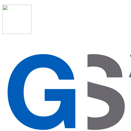
91 523 08 88
admon@graduadosocialmadrid.org
Horario de verano: 15 jun. al 15 de sept. (L-J 08:00 a
15:00 h) – (V 08:00 a 14:00 h.)