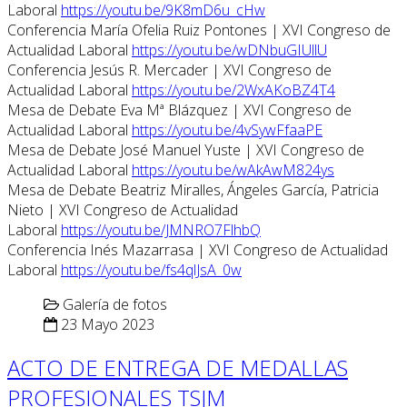
Laboral
https://youtu.be/9K8mD6u_cHw
Conferencia María Ofelia Ruiz Pontones | XVI Congreso de
Actualidad Laboral
https://youtu.be/wDNbuGIUllU
Conferencia Jesús R. Mercader | XVI Congreso de
Actualidad Laboral
https://youtu.be/2WxAKoBZ4T4
Mesa de Debate Eva Mª Blázquez | XVI Congreso de
Actualidad Laboral
https://youtu.be/4vSywFfaaPE
Mesa de Debate José Manuel Yuste | XVI Congreso de
Actualidad Laboral
https://youtu.be/wAkAwM824ys
Mesa de Debate Beatriz Miralles, Ángeles García, Patricia
Nieto | XVI Congreso de Actualidad
Laboral
https://youtu.be/JMNRO7FlhbQ
Conferencia Inés Mazarrasa | XVI Congreso de Actualidad
Laboral
https://youtu.be/fs4qlJsA_0w
Galería de fotos
23 Mayo 2023
ACTO DE ENTREGA DE MEDALLAS
PROFESIONALES TSJM