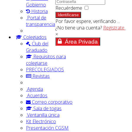
Gobierno
Recuérdeme
Historia
Identificarse
Portal de
Por favor espere, verificando ...
transparencia
¿No tiene una cuenta?
Registrate
×
Colegiados
Área Privada
Club del
Graduado
Requisitos para
colegiarse
PRECOLEGIADOS
Revistas
Agenda
Acuerdos
Correo corporativo
Sala de togas
Ventanilla única
Kit Electrónico
Presentación CGSM