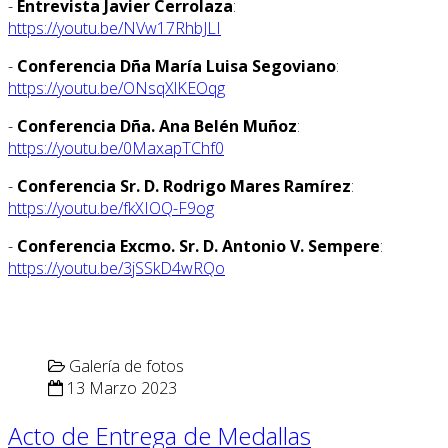
-
Entrevista Javier Cerrolaza
:
https://youtu.be/NVw17RhbJLI
-
Conferencia Dña María Luisa Segoviano
:
https://youtu.be/ONsqXlKEOqg
-
Conferencia Dña. Ana Belén Muñoz
:
https://youtu.be/0MaxapTChf0
-
Conferencia Sr. D. Rodrigo Mares Ramírez
:
https://youtu.be/fkXIOQ-F9og
-
Conferencia Excmo. Sr. D. Antonio V. Sempere
:
https://youtu.be/3jSSkD4wRQo
Galería de fotos
13 Marzo 2023
Acto de Entrega de Medallas