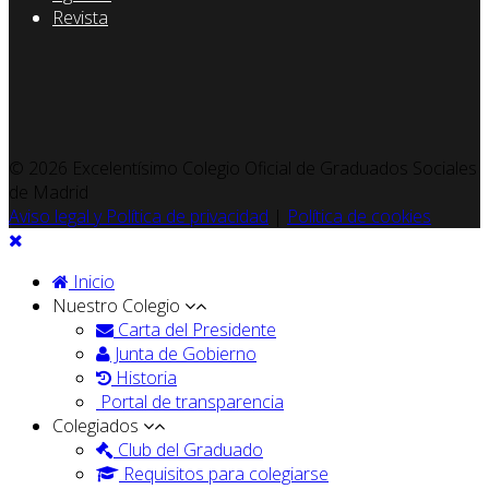
Revista
© 2026 Excelentísimo Colegio Oficial de Graduados Sociales
de Madrid
Aviso legal y Política de privacidad
|
Política de cookies
Inicio
Nuestro Colegio
Carta del Presidente
Junta de Gobierno
Historia
Portal de transparencia
Colegiados
Club del Graduado
Requisitos para colegiarse