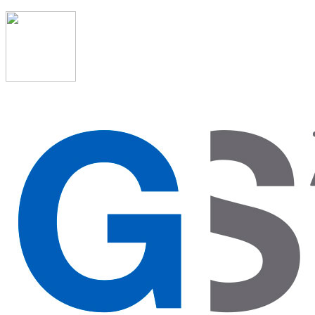
91 523 08 88
admon@graduadosocialmadrid.org
Horario de verano: 15 jun. al 15 de sept. (L-J 08:00 a
15:00 h) – (V 08:00 a 14:00 h.)