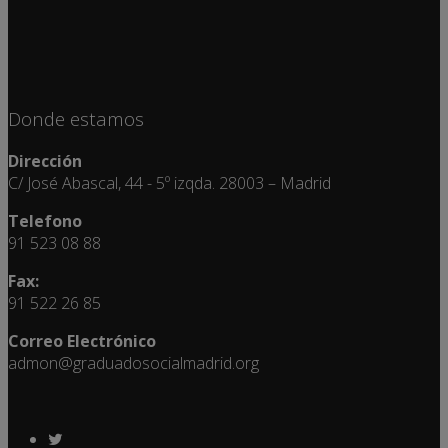
Donde estamos
Dirección
C/ José Abascal, 44 - 5º izqda. 28003 – Madrid
Telefono
91 523 08 88
Fax:
91 522 26 85
Correo Electrónico
admon@graduadosocialmadrid.org