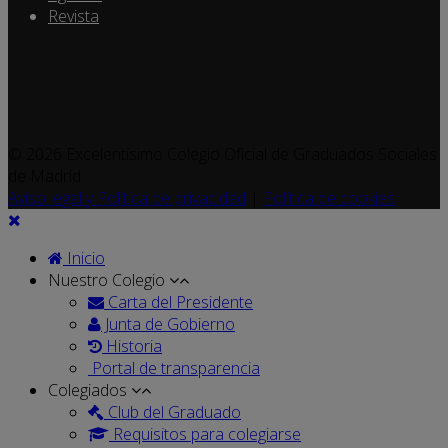
Revista
© 2026 Excelentísimo Colegio Oficial de Graduados Sociales
de Madrid
Aviso legal y Política de privacidad
|
Política de cookies
Inicio
Nuestro Colegio
Carta del Presidente
Junta de Gobierno
Historia
Portal de transparencia
Colegiados
Club del Graduado
Requisitos para colegiarse