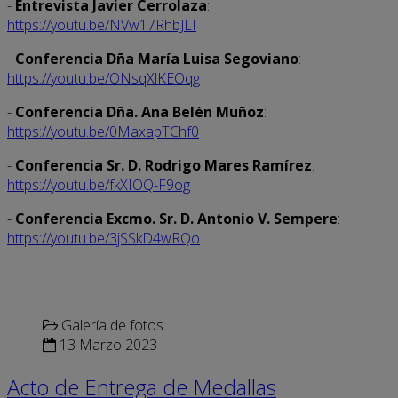
-
Entrevista Javier Cerrolaza
:
https://youtu.be/NVw17RhbJLI
-
Conferencia Dña María Luisa Segoviano
:
https://youtu.be/ONsqXlKEOqg
-
Conferencia Dña. Ana Belén Muñoz
:
https://youtu.be/0MaxapTChf0
-
Conferencia Sr. D. Rodrigo Mares Ramírez
:
https://youtu.be/fkXIOQ-F9og
-
Conferencia Excmo. Sr. D. Antonio V. Sempere
:
https://youtu.be/3jSSkD4wRQo
Galería de fotos
13 Marzo 2023
Acto de Entrega de Medallas