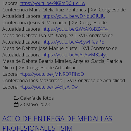
Laboral
https://youtu.be/9K8mD6u_cHw
Conferencia María Ofelia Ruiz Pontones | XVI Congreso de
Actualidad Laboral
https://youtu.be/wDNbuGIUllU
Conferencia Jesús R. Mercader | XVI Congreso de
Actualidad Laboral
https://youtu.be/2WxAKoBZ4T4
Mesa de Debate Eva Mª Blázquez | XVI Congreso de
Actualidad Laboral
https://youtu.be/4vSywFfaaPE
Mesa de Debate José Manuel Yuste | XVI Congreso de
Actualidad Laboral
https://youtu.be/wAkAwM824ys
Mesa de Debate Beatriz Miralles, Ángeles García, Patricia
Nieto | XVI Congreso de Actualidad
Laboral
https://youtu.be/JMNRO7FlhbQ
Conferencia Inés Mazarrasa | XVI Congreso de Actualidad
Laboral
https://youtu.be/fs4qlJsA_0w
Galería de fotos
23 Mayo 2023
ACTO DE ENTREGA DE MEDALLAS
PROFESIONALES TSJM