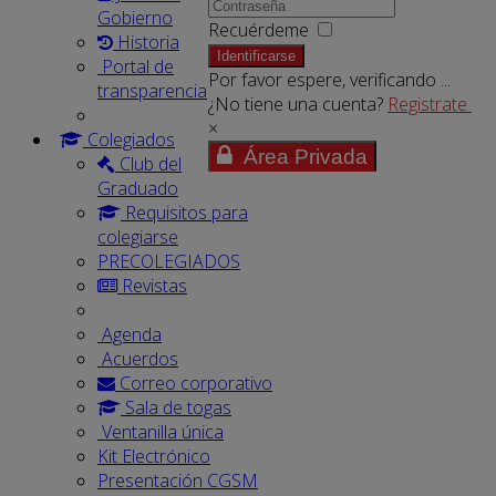
Gobierno
Recuérdeme
Historia
Identificarse
Portal de
Por favor espere, verificando ...
transparencia
¿No tiene una cuenta?
Registrate
×
Colegiados
Área Privada
Club del
Graduado
Requisitos para
colegiarse
PRECOLEGIADOS
Revistas
Agenda
Acuerdos
Correo corporativo
Sala de togas
Ventanilla única
Kit Electrónico
Presentación CGSM