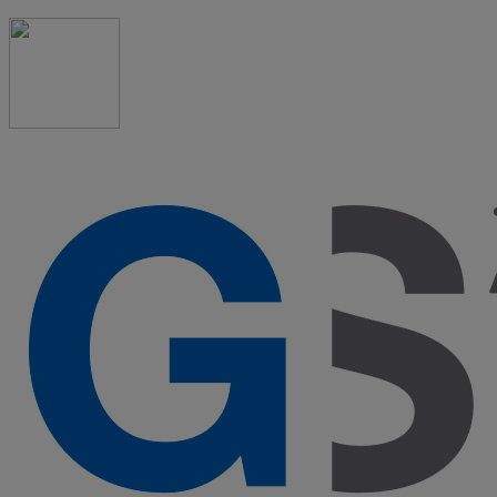
91 523 08 88
admon@graduadosocialmadrid.org
Horario de verano: 15 jun. al 15 de sept. (L-J 08:00 a
15:00 h) – (V 08:00 a 14:00 h.)