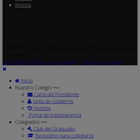
Revista
© 2026 Excelentísimo Colegio Oficial de Graduados Sociales
de Madrid
Aviso legal y Política de privacidad
|
Política de cookies
Inicio
Nuestro Colegio
Carta del Presidente
Junta de Gobierno
Historia
Portal de transparencia
Colegiados
Club del Graduado
Requisitos para colegiarse