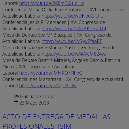
Laboral
https://youtu.be/9K8mD6u_cHw
Conferencia María Ofelia Ruiz Pontones | XVI Congreso de
Actualidad Laboral
https://youtu.be/wDNbuGIUllU
Conferencia Jesús R. Mercader | XVI Congreso de
Actualidad Laboral
https://youtu.be/2WxAKoBZ4T4
Mesa de Debate Eva Mª Blázquez | XVI Congreso de
Actualidad Laboral
https://youtu.be/4vSywFfaaPE
Mesa de Debate José Manuel Yuste | XVI Congreso de
Actualidad Laboral
https://youtu.be/wAkAwM824ys
Mesa de Debate Beatriz Miralles, Ángeles García, Patricia
Nieto | XVI Congreso de Actualidad
Laboral
https://youtu.be/JMNRO7FlhbQ
Conferencia Inés Mazarrasa | XVI Congreso de Actualidad
Laboral
https://youtu.be/fs4qlJsA_0w
Galería de fotos
23 Mayo 2023
ACTO DE ENTREGA DE MEDALLAS
PROFESIONALES TSJM