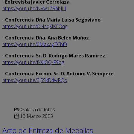
-
Entrevista Javier Cerrolaza
:
https://youtu.be/NVw17RhbJLI
-
Conferencia Dña María Luisa Segoviano
:
https://youtu.be/ONsqXlKEOqg
-
Conferencia Dña. Ana Belén Muñoz
:
https://youtu.be/0MaxapTChf0
-
Conferencia Sr. D. Rodrigo Mares Ramírez
:
https://youtu.be/fkXIOQ-F9og
-
Conferencia Excmo. Sr. D. Antonio V. Sempere
:
https://youtu.be/3jSSkD4wRQo
Galería de fotos
13 Marzo 2023
Acto de Entrega de Medallas