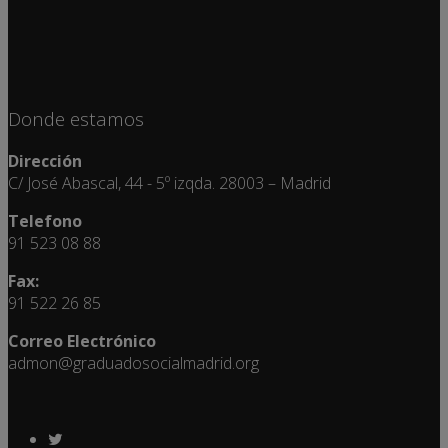
Donde estamos
Dirección
C/ José Abascal, 44 - 5º izqda. 28003 – Madrid
Telefono
91 523 08 88
Fax:
91 522 26 85
Correo Electrónico
admon@graduadosocialmadrid.org