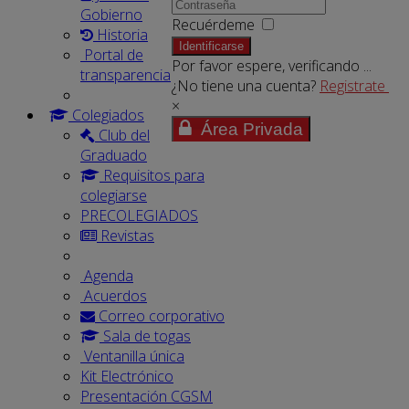
Gobierno
Recuérdeme
Historia
Identificarse
Portal de
Por favor espere, verificando ...
transparencia
¿No tiene una cuenta?
Registrate
×
Colegiados
Área Privada
Club del
Graduado
Requisitos para
colegiarse
PRECOLEGIADOS
Revistas
Agenda
Acuerdos
Correo corporativo
Sala de togas
Ventanilla única
Kit Electrónico
Presentación CGSM