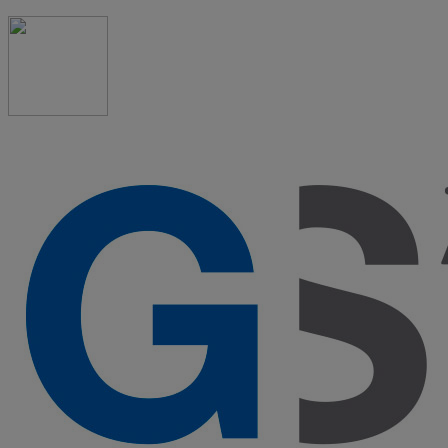
91 523 08 88
admon@graduadosocialmadrid.org
Horario de verano: 15 jun. al 15 de sept. (L-J 08:00 a
15:00 h) – (V 08:00 a 14:00 h.)