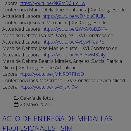
Laboral
https://youtu.be/9K8mD6u_cHw
Conferencia María Ofelia Ruiz Pontones | XVI Congreso de
Actualidad Laboral
https://youtu.be/wDNbuGIUllU
Conferencia Jesús R. Mercader | XVI Congreso de
Actualidad Laboral
https://youtu.be/2WxAKoBZ4T4
Mesa de Debate Eva Mª Blázquez | XVI Congreso de
Actualidad Laboral
https://youtu.be/4vSywFfaaPE
Mesa de Debate José Manuel Yuste | XVI Congreso de
Actualidad Laboral
https://youtu.be/wAkAwM824ys
Mesa de Debate Beatriz Miralles, Ángeles García, Patricia
Nieto | XVI Congreso de Actualidad
Laboral
https://youtu.be/JMNRO7FlhbQ
Conferencia Inés Mazarrasa | XVI Congreso de Actualidad
Laboral
https://youtu.be/fs4qlJsA_0w
Galería de fotos
23 Mayo 2023
ACTO DE ENTREGA DE MEDALLAS
PROFESIONALES TSJM