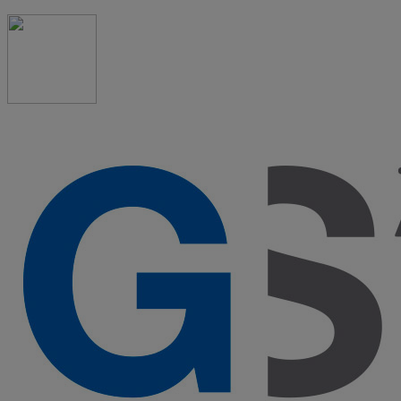
91 523 08 88
admon@graduadosocialmadrid.org
Horario de verano: 15 jun. al 15 de sept. (L-J 08:00 a
15:00 h) – (V 08:00 a 14:00 h.)