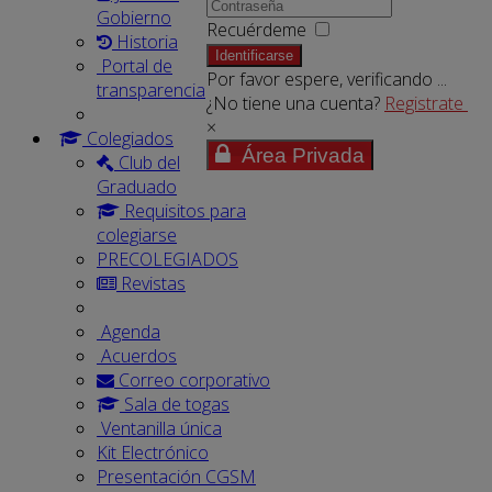
Gobierno
Recuérdeme
Historia
Identificarse
Portal de
Por favor espere, verificando ...
transparencia
¿No tiene una cuenta?
Registrate
×
Colegiados
Área Privada
Club del
Graduado
Requisitos para
colegiarse
PRECOLEGIADOS
Revistas
Agenda
Acuerdos
Correo corporativo
Sala de togas
Ventanilla única
Kit Electrónico
Presentación CGSM