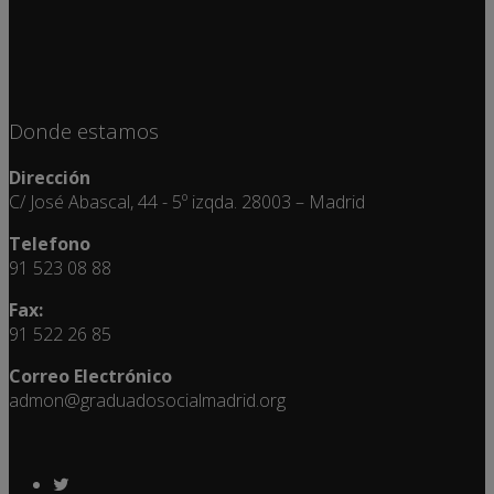
Donde estamos
Dirección
C/ José Abascal, 44 - 5º izqda. 28003 – Madrid
Telefono
91 523 08 88
Fax:
91 522 26 85
Correo Electrónico
admon@graduadosocialmadrid.org