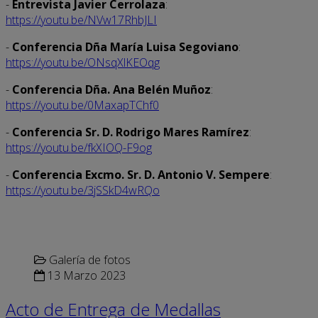
-
Entrevista Javier Cerrolaza
:
https://youtu.be/NVw17RhbJLI
-
Conferencia Dña María Luisa Segoviano
:
https://youtu.be/ONsqXlKEOqg
-
Conferencia Dña. Ana Belén Muñoz
:
https://youtu.be/0MaxapTChf0
-
Conferencia Sr. D. Rodrigo Mares Ramírez
:
https://youtu.be/fkXIOQ-F9og
-
Conferencia Excmo. Sr. D. Antonio V. Sempere
:
https://youtu.be/3jSSkD4wRQo
Galería de fotos
13 Marzo 2023
Acto de Entrega de Medallas