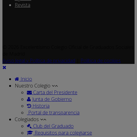
Revista
© 2026 Excelentísimo Colegio Oficial de Graduados Sociales
de Madrid
Aviso legal y Política de privacidad
|
Política de cookies
Inicio
Nuestro Colegio
Carta del Presidente
Junta de Gobierno
Historia
Portal de transparencia
Colegiados
Club del Graduado
Requisitos para colegiarse