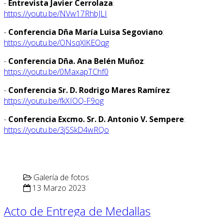
-
Entrevista Javier Cerrolaza
:
https://youtu.be/NVw17RhbJLI
-
Conferencia Dña María Luisa Segoviano
:
https://youtu.be/ONsqXlKEOqg
-
Conferencia Dña. Ana Belén Muñoz
:
https://youtu.be/0MaxapTChf0
-
Conferencia Sr. D. Rodrigo Mares Ramírez
:
https://youtu.be/fkXIOQ-F9og
-
Conferencia Excmo. Sr. D. Antonio V. Sempere
:
https://youtu.be/3jSSkD4wRQo
Galería de fotos
13 Marzo 2023
Acto de Entrega de Medallas