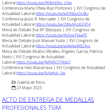
Laboral
https://youtu.be/9K8mD6u_cHw
Conferencia María Ofelia Ruiz Pontones | XVI Congreso de
Actualidad Laboral
https://youtu.be/wDNbuGIUllU
Conferencia Jesús R. Mercader | XVI Congreso de
Actualidad Laboral
https://youtu.be/2WxAKoBZ4T4
Mesa de Debate Eva Mª Blázquez | XVI Congreso de
Actualidad Laboral
https://youtu.be/4vSywFfaaPE
Mesa de Debate José Manuel Yuste | XVI Congreso de
Actualidad Laboral
https://youtu.be/wAkAwM824ys
Mesa de Debate Beatriz Miralles, Ángeles García, Patricia
Nieto | XVI Congreso de Actualidad
Laboral
https://youtu.be/JMNRO7FlhbQ
Conferencia Inés Mazarrasa | XVI Congreso de Actualidad
Laboral
https://youtu.be/fs4qlJsA_0w
Galería de fotos
23 Mayo 2023
ACTO DE ENTREGA DE MEDALLAS
PROFESIONALES TSJM