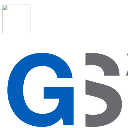
91 523 08 88
admon@graduadosocialmadrid.org
Horario de verano: 15 jun. al 15 de sept. (L-J 08:00 a
15:00 h) – (V 08:00 a 14:00 h.)