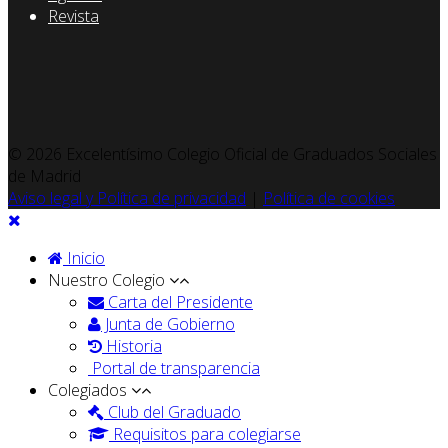
Revista
© 2026 Excelentísimo Colegio Oficial de Graduados Sociales
de Madrid
Aviso legal y Política de privacidad
|
Política de cookies
Inicio
Nuestro Colegio
Carta del Presidente
Junta de Gobierno
Historia
Portal de transparencia
Colegiados
Club del Graduado
Requisitos para colegiarse