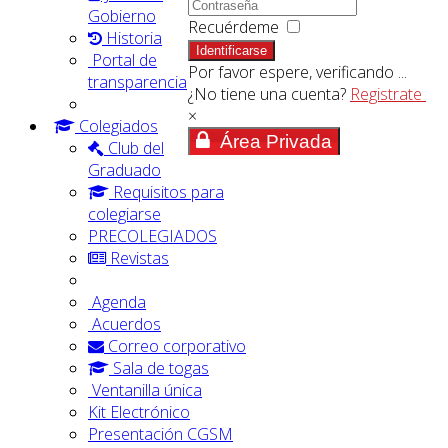
Gobierno
Recuérdeme
Historia
Identificarse
Portal de
Por favor espere, verificando ...
transparencia
¿No tiene una cuenta?
Registrate
×
Colegiados
Área Privada
Club del
Graduado
Requisitos para
colegiarse
PRECOLEGIADOS
Revistas
Agenda
Acuerdos
Correo corporativo
Sala de togas
Ventanilla única
Kit Electrónico
Presentación CGSM