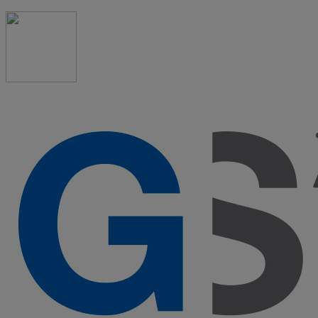
91 523 08 88
admon@graduadosocialmadrid.org
Horario de verano: 15 jun. al 15 de sept. (L-J 08:00 a
15:00 h) – (V 08:00 a 14:00 h.)