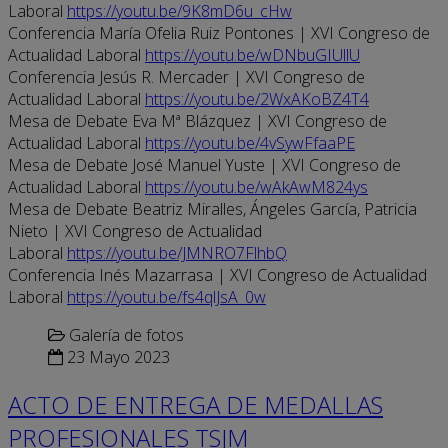
Laboral
https://youtu.be/9K8mD6u_cHw
Conferencia María Ofelia Ruiz Pontones | XVI Congreso de
Actualidad Laboral
https://youtu.be/wDNbuGIUllU
Conferencia Jesús R. Mercader | XVI Congreso de
Actualidad Laboral
https://youtu.be/2WxAKoBZ4T4
Mesa de Debate Eva Mª Blázquez | XVI Congreso de
Actualidad Laboral
https://youtu.be/4vSywFfaaPE
Mesa de Debate José Manuel Yuste | XVI Congreso de
Actualidad Laboral
https://youtu.be/wAkAwM824ys
Mesa de Debate Beatriz Miralles, Ángeles García, Patricia
Nieto | XVI Congreso de Actualidad
Laboral
https://youtu.be/JMNRO7FlhbQ
Conferencia Inés Mazarrasa | XVI Congreso de Actualidad
Laboral
https://youtu.be/fs4qlJsA_0w
Galería de fotos
23 Mayo 2023
ACTO DE ENTREGA DE MEDALLAS
PROFESIONALES TSJM