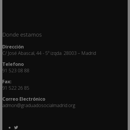
Donde estamos
Dirección
C/ José Abascal, 44 - 5º izqda. 28003 – Madrid
Telefono
91 523 08 88
Fax:
91 522 26 85
Correo Electrónico
admon@graduadosocialmadrid.org