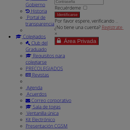
Gobierno
Recuérdeme
Historia
Identificarse
Portal de
Por favor espere, verificando ...
transparencia
¿No tiene una cuenta?
Registrate
×
Colegiados
Área Privada
Club del
Graduado
Requisitos para
colegiarse
PRECOLEGIADOS
Revistas
Agenda
Acuerdos
Correo corporativo
Sala de togas
Ventanilla única
Kit Electrónico
Presentación CGSM