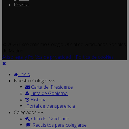
Revista
© 2026 Excelentísimo Colegio Oficial de Graduados Sociales
de Madrid
Aviso legal y Política de privacidad
|
Política de cookies
Inicio
Nuestro Colegio
Carta del Presidente
Junta de Gobierno
Historia
Portal de transparencia
Colegiados
Club del Graduado
Requisitos para colegiarse