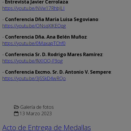
-
Entrevista Javier Cerrolaza
:
https://youtu.be/NVw17RhbJLI
-
Conferencia Dña María Luisa Segoviano
:
https://youtu.be/ONsqXlKEOqg
-
Conferencia Dña. Ana Belén Muñoz
:
https://youtu.be/0MaxapTChf0
-
Conferencia Sr. D. Rodrigo Mares Ramírez
:
https://youtu.be/fkXIOQ-F9og
-
Conferencia Excmo. Sr. D. Antonio V. Sempere
:
https://youtu.be/3jSSkD4wRQo
Galería de fotos
13 Marzo 2023
Acto de Entrega de Medallas