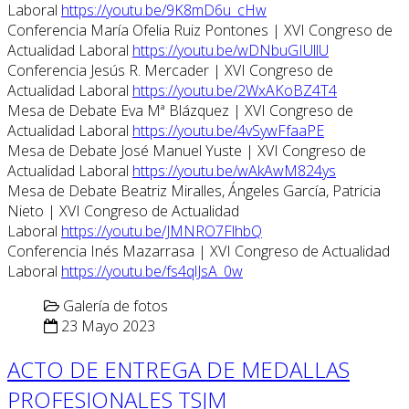
Laboral
https://youtu.be/9K8mD6u_cHw
Conferencia María Ofelia Ruiz Pontones | XVI Congreso de
Actualidad Laboral
https://youtu.be/wDNbuGIUllU
Conferencia Jesús R. Mercader | XVI Congreso de
Actualidad Laboral
https://youtu.be/2WxAKoBZ4T4
Mesa de Debate Eva Mª Blázquez | XVI Congreso de
Actualidad Laboral
https://youtu.be/4vSywFfaaPE
Mesa de Debate José Manuel Yuste | XVI Congreso de
Actualidad Laboral
https://youtu.be/wAkAwM824ys
Mesa de Debate Beatriz Miralles, Ángeles García, Patricia
Nieto | XVI Congreso de Actualidad
Laboral
https://youtu.be/JMNRO7FlhbQ
Conferencia Inés Mazarrasa | XVI Congreso de Actualidad
Laboral
https://youtu.be/fs4qlJsA_0w
Galería de fotos
23 Mayo 2023
ACTO DE ENTREGA DE MEDALLAS
PROFESIONALES TSJM