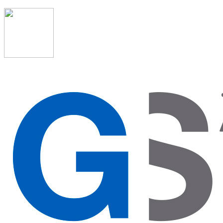
91 523 08 88
admon@graduadosocialmadrid.org
Horario de verano: 15 jun. al 15 de sept. (L-J 08:00 a
15:00 h) – (V 08:00 a 14:00 h.)