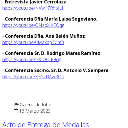
-
Entrevista Javier Cerrolaza
:
https://youtu.be/NVw17RhbJLI
-
Conferencia Dña María Luisa Segoviano
:
https://youtu.be/ONsqXlKEOqg
-
Conferencia Dña. Ana Belén Muñoz
:
https://youtu.be/0MaxapTChf0
-
Conferencia Sr. D. Rodrigo Mares Ramírez
:
https://youtu.be/fkXIOQ-F9og
-
Conferencia Excmo. Sr. D. Antonio V. Sempere
:
https://youtu.be/3jSSkD4wRQo
Galería de fotos
13 Marzo 2023
Acto de Entrega de Medallas