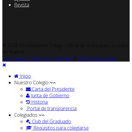
Revista
© 2026 Excelentísimo Colegio Oficial de Graduados Sociales
de Madrid
Aviso legal y Política de privacidad
|
Política de cookies
Inicio
Nuestro Colegio
Carta del Presidente
Junta de Gobierno
Historia
Portal de transparencia
Colegiados
Club del Graduado
Requisitos para colegiarse