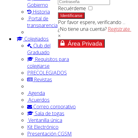
Gobierno
Recuérdeme
Historia
Identificarse
Portal de
Por favor espere, verificando ...
transparencia
¿No tiene una cuenta?
Registrate
×
Colegiados
Área Privada
Club del
Graduado
Requisitos para
colegiarse
PRECOLEGIADOS
Revistas
Agenda
Acuerdos
Correo corporativo
Sala de togas
Ventanilla única
Kit Electrónico
Presentación CGSM