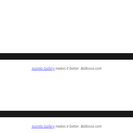
Joomla Gallery
makes it better. Balbooa.com
Joomla Gallery
makes it better. Balbooa.com