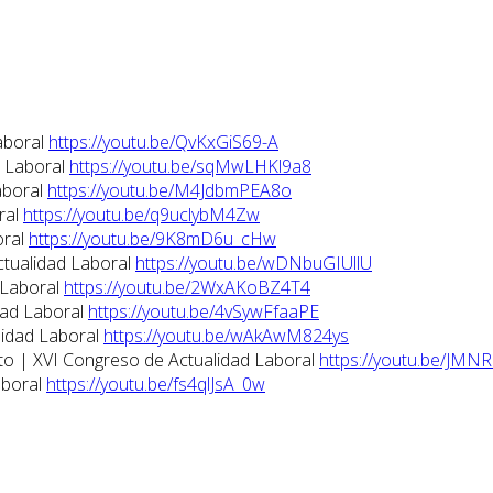
aboral
https://youtu.be/QvKxGiS69-A
d Laboral
https://youtu.be/sqMwLHKl9a8
aboral
https://youtu.be/M4JdbmPEA8o
ral
https://youtu.be/q9uclybM4Zw
oral
https://youtu.be/9K8mD6u_cHw
ctualidad Laboral
https://youtu.be/wDNbuGIUllU
 Laboral
https://youtu.be/2WxAKoBZ4T4
dad Laboral
https://youtu.be/4vSywFfaaPE
lidad Laboral
https://youtu.be/wAkAwM824ys
eto | XVI Congreso de Actualidad Laboral
https://youtu.be/JMN
aboral
https://youtu.be/fs4qlJsA_0w