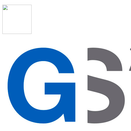
91 523 08 88
admon@graduadosocialmadrid.org
Horario de verano: 15 jun. al 15 de sept. (L-J 08:00 a 15