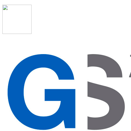
91 523 08 88
admon@graduadosocialmadrid.org
Horario de verano: 15 jun. al 15 de sept. (L-J 08:00 a
15:00 h) – (V 08:00 a 14:00 h.)