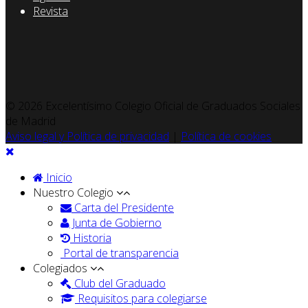
Revista
© 2026 Excelentísimo Colegio Oficial de Graduados Sociales
de Madrid
Aviso legal y Política de privacidad
|
Política de cookies
Inicio
Nuestro Colegio
Carta del Presidente
Junta de Gobierno
Historia
Portal de transparencia
Colegiados
Club del Graduado
Requisitos para colegiarse