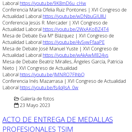
Laboral
https://youtu.be/9K8mD6u_cHw
Conferencia María Ofelia Ruiz Pontones | XVI Congreso de
Actualidad Laboral
https://youtu.be/wDNbuGIUllU
Conferencia Jesús R. Mercader | XVI Congreso de
Actualidad Laboral
https://youtu.be/2WxAKoBZ4T4
Mesa de Debate Eva Mª Blázquez | XVI Congreso de
Actualidad Laboral
https://youtu.be/4vSywFfaaPE
Mesa de Debate José Manuel Yuste | XVI Congreso de
Actualidad Laboral
https://youtu.be/wAkAwM824ys
Mesa de Debate Beatriz Miralles, Ángeles García, Patricia
Nieto | XVI Congreso de Actualidad
Laboral
https://youtu.be/JMNRO7FlhbQ
Conferencia Inés Mazarrasa | XVI Congreso de Actualidad
Laboral
https://youtu.be/fs4qlJsA_0w
Galería de fotos
23 Mayo 2023
ACTO DE ENTREGA DE MEDALLAS
PROFESIONALES TSJM