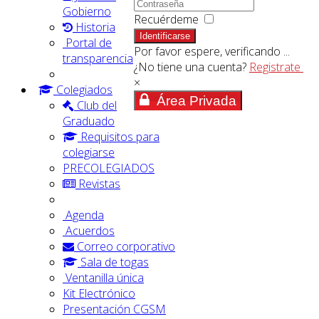
Gobierno
Recuérdeme
Historia
Identificarse
Portal de
Por favor espere, verificando ...
transparencia
¿No tiene una cuenta?
Registrate
×
Colegiados
Área Privada
Club del
Graduado
Requisitos para
colegiarse
PRECOLEGIADOS
Revistas
Agenda
Acuerdos
Correo corporativo
Sala de togas
Ventanilla única
Kit Electrónico
Presentación CGSM