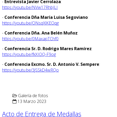
-
Entrevista Javier Cerrolaza
:
https://youtu.be/NVw17RhbJLI
-
Conferencia Dña María Luisa Segoviano
:
https://youtu.be/ONsqXlKEOqg
-
Conferencia Dña. Ana Belén Muñoz
:
https://youtu.be/0MaxapTChf0
-
Conferencia Sr. D. Rodrigo Mares Ramírez
:
https://youtu.be/fkXIOQ-F9og
-
Conferencia Excmo. Sr. D. Antonio V. Sempere
:
https://youtu.be/3jSSkD4wRQo
Galería de fotos
13 Marzo 2023
Acto de Entrega de Medallas