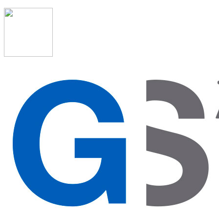
91 523 08 88
admon@graduadosocialmadrid.org
Horario de verano: 15 jun. al 15 de sept. (L-J 08:00 a 15