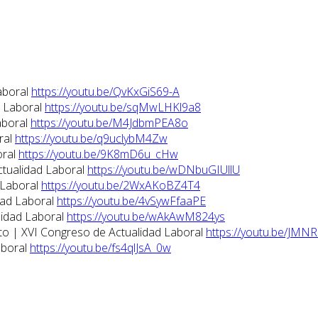
aboral
https://youtu.be/QvKxGiS69-A
d Laboral
https://youtu.be/sqMwLHKl9a8
aboral
https://youtu.be/M4JdbmPEA8o
ral
https://youtu.be/q9uclybM4Zw
oral
https://youtu.be/9K8mD6u_cHw
ctualidad Laboral
https://youtu.be/wDNbuGIUllU
 Laboral
https://youtu.be/2WxAKoBZ4T4
dad Laboral
https://youtu.be/4vSywFfaaPE
lidad Laboral
https://youtu.be/wAkAwM824ys
eto | XVI Congreso de Actualidad Laboral
https://youtu.be/JMN
aboral
https://youtu.be/fs4qlJsA_0w