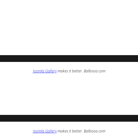
Joomla Gallery
makes it better. Balbooa.com
Joomla Gallery
makes it better. Balbooa.com