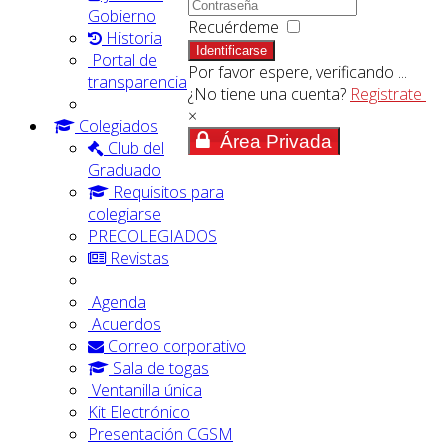
Gobierno
Recuérdeme
Historia
Identificarse
Portal de
Por favor espere, verificando ...
transparencia
¿No tiene una cuenta?
Registrate
×
Colegiados
Área Privada
Club del
Graduado
Requisitos para
colegiarse
PRECOLEGIADOS
Revistas
Agenda
Acuerdos
Correo corporativo
Sala de togas
Ventanilla única
Kit Electrónico
Presentación CGSM