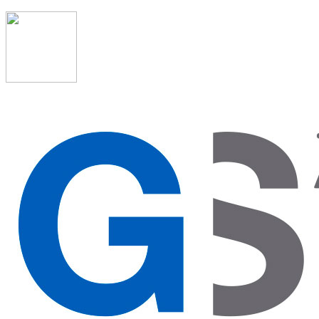
91 523 08 88
admon@graduadosocialmadrid.org
Horario de verano: 15 jun. al 15 de sept. (L-J 08:00 a
15:00 h) – (V 08:00 a 14:00 h.)