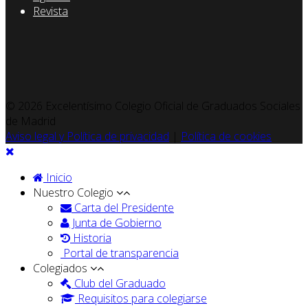
Revista
© 2026 Excelentísimo Colegio Oficial de Graduados Sociales
de Madrid
Aviso legal y Política de privacidad
|
Política de cookies
Inicio
Nuestro Colegio
Carta del Presidente
Junta de Gobierno
Historia
Portal de transparencia
Colegiados
Club del Graduado
Requisitos para colegiarse