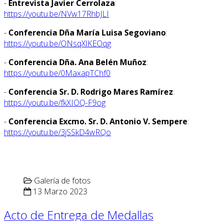
-
Entrevista Javier Cerrolaza
:
https://youtu.be/NVw17RhbJLI
-
Conferencia Dña María Luisa Segoviano
:
https://youtu.be/ONsqXlKEOqg
-
Conferencia Dña. Ana Belén Muñoz
:
https://youtu.be/0MaxapTChf0
-
Conferencia Sr. D. Rodrigo Mares Ramírez
:
https://youtu.be/fkXIOQ-F9og
-
Conferencia Excmo. Sr. D. Antonio V. Sempere
:
https://youtu.be/3jSSkD4wRQo
Galería de fotos
13 Marzo 2023
Acto de Entrega de Medallas