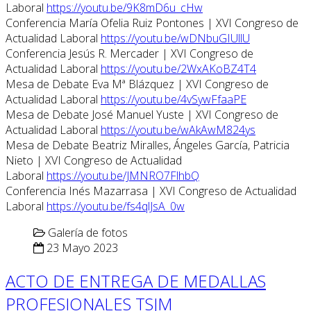
Laboral
https://youtu.be/9K8mD6u_cHw
Conferencia María Ofelia Ruiz Pontones | XVI Congreso de
Actualidad Laboral
https://youtu.be/wDNbuGIUllU
Conferencia Jesús R. Mercader | XVI Congreso de
Actualidad Laboral
https://youtu.be/2WxAKoBZ4T4
Mesa de Debate Eva Mª Blázquez | XVI Congreso de
Actualidad Laboral
https://youtu.be/4vSywFfaaPE
Mesa de Debate José Manuel Yuste | XVI Congreso de
Actualidad Laboral
https://youtu.be/wAkAwM824ys
Mesa de Debate Beatriz Miralles, Ángeles García, Patricia
Nieto | XVI Congreso de Actualidad
Laboral
https://youtu.be/JMNRO7FlhbQ
Conferencia Inés Mazarrasa | XVI Congreso de Actualidad
Laboral
https://youtu.be/fs4qlJsA_0w
Galería de fotos
23 Mayo 2023
ACTO DE ENTREGA DE MEDALLAS
PROFESIONALES TSJM