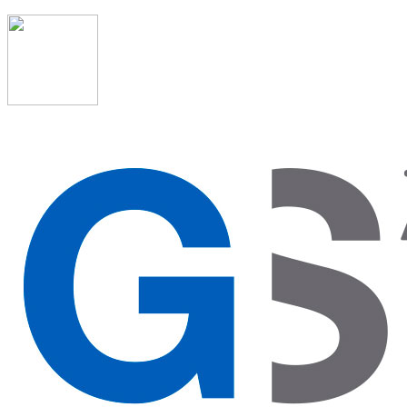
91 523 08 88
admon@graduadosocialmadrid.org
Horario de verano: 15 jun. al 15 de sept. (L-J 08:00 a
15:00 h) – (V 08:00 a 14:00 h.)