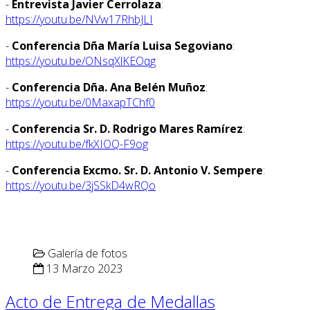
-
Entrevista Javier Cerrolaza
:
https://youtu.be/NVw17RhbJLI
-
Conferencia Dña María Luisa Segoviano
:
https://youtu.be/ONsqXlKEOqg
-
Conferencia Dña. Ana Belén Muñoz
:
https://youtu.be/0MaxapTChf0
-
Conferencia Sr. D. Rodrigo Mares Ramírez
:
https://youtu.be/fkXIOQ-F9og
-
Conferencia Excmo. Sr. D. Antonio V. Sempere
:
https://youtu.be/3jSSkD4wRQo
Galería de fotos
13 Marzo 2023
Acto de Entrega de Medallas