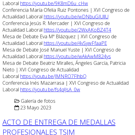
Laboral
https://youtu.be/9K8mD6u_cHw
Conferencia María Ofelia Ruiz Pontones | XVI Congreso de
Actualidad Laboral
https://youtu.be/wDNbuGIUllU
Conferencia Jesús R. Mercader | XVI Congreso de
Actualidad Laboral
https://youtu.be/2WxAKoBZ4T4
Mesa de Debate Eva Mª Blázquez | XVI Congreso de
Actualidad Laboral
https://youtu.be/4vSywFfaaPE
Mesa de Debate José Manuel Yuste | XVI Congreso de
Actualidad Laboral
https://youtu.be/wAkAwM824ys
Mesa de Debate Beatriz Miralles, Ángeles García, Patricia
Nieto | XVI Congreso de Actualidad
Laboral
https://youtu.be/JMNRO7FlhbQ
Conferencia Inés Mazarrasa | XVI Congreso de Actualidad
Laboral
https://youtu.be/fs4qlJsA_0w
Galería de fotos
23 Mayo 2023
ACTO DE ENTREGA DE MEDALLAS
PROFESIONALES TSJM