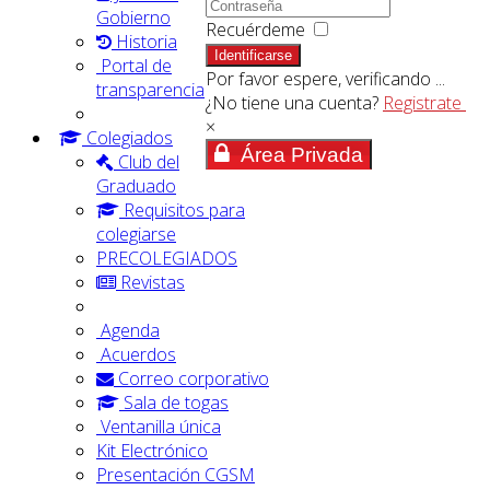
Gobierno
Recuérdeme
Historia
Identificarse
Portal de
Por favor espere, verificando ...
transparencia
¿No tiene una cuenta?
Registrate
×
Colegiados
Área Privada
Club del
Graduado
Requisitos para
colegiarse
PRECOLEGIADOS
Revistas
Agenda
Acuerdos
Correo corporativo
Sala de togas
Ventanilla única
Kit Electrónico
Presentación CGSM