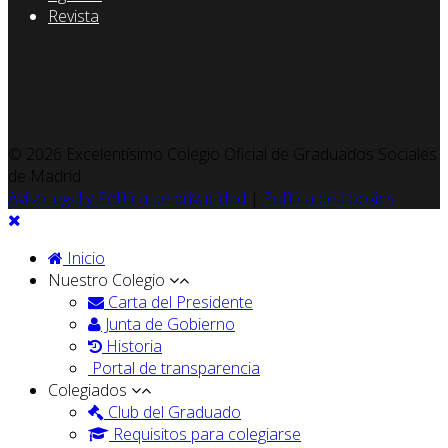
Revista
© 2026 Excelentísimo Colegio Oficial de Graduados Sociales
de Madrid
Aviso legal y Política de privacidad
|
Política de cookies
Inicio
Nuestro Colegio
Carta del Presidente
Junta de Gobierno
Historia
Portal de transparencia
Colegiados
Club del Graduado
Requisitos para colegiarse