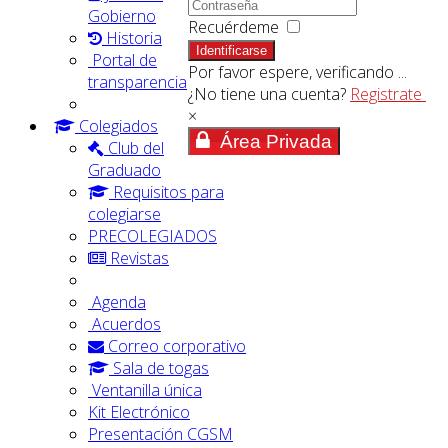
Gobierno
Recuérdeme
Historia
Identificarse
Portal de
Por favor espere, verificando ...
transparencia
¿No tiene una cuenta?
Registrate
×
Colegiados
Área Privada
Club del
Graduado
Requisitos para
colegiarse
PRECOLEGIADOS
Revistas
Agenda
Acuerdos
Correo corporativo
Sala de togas
Ventanilla única
Kit Electrónico
Presentación CGSM