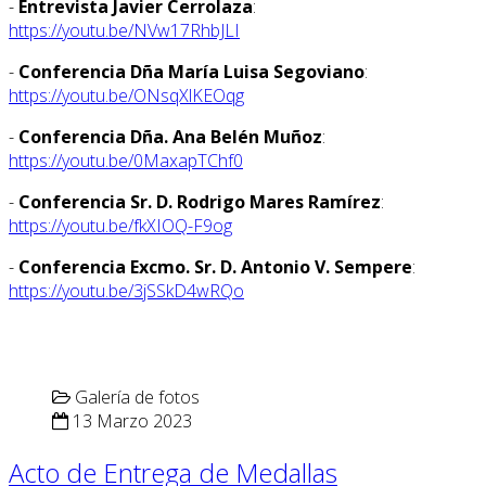
-
Entrevista Javier Cerrolaza
:
https://youtu.be/NVw17RhbJLI
-
Conferencia Dña María Luisa Segoviano
:
https://youtu.be/ONsqXlKEOqg
-
Conferencia Dña. Ana Belén Muñoz
:
https://youtu.be/0MaxapTChf0
-
Conferencia Sr. D. Rodrigo Mares Ramírez
:
https://youtu.be/fkXIOQ-F9og
-
Conferencia Excmo. Sr. D. Antonio V. Sempere
:
https://youtu.be/3jSSkD4wRQo
Galería de fotos
13 Marzo 2023
Acto de Entrega de Medallas