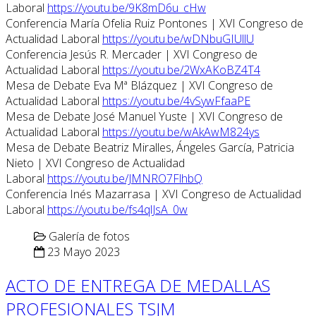
Laboral
https://youtu.be/9K8mD6u_cHw
Conferencia María Ofelia Ruiz Pontones | XVI Congreso de
Actualidad Laboral
https://youtu.be/wDNbuGIUllU
Conferencia Jesús R. Mercader | XVI Congreso de
Actualidad Laboral
https://youtu.be/2WxAKoBZ4T4
Mesa de Debate Eva Mª Blázquez | XVI Congreso de
Actualidad Laboral
https://youtu.be/4vSywFfaaPE
Mesa de Debate José Manuel Yuste | XVI Congreso de
Actualidad Laboral
https://youtu.be/wAkAwM824ys
Mesa de Debate Beatriz Miralles, Ángeles García, Patricia
Nieto | XVI Congreso de Actualidad
Laboral
https://youtu.be/JMNRO7FlhbQ
Conferencia Inés Mazarrasa | XVI Congreso de Actualidad
Laboral
https://youtu.be/fs4qlJsA_0w
Galería de fotos
23 Mayo 2023
ACTO DE ENTREGA DE MEDALLAS
PROFESIONALES TSJM