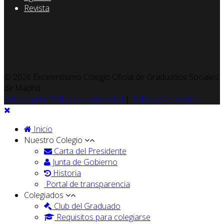
Revista
© 2026 Excelentísimo Colegio Oficial de Graduados Sociales
de Madrid
Aviso legal y Política de privacidad
|
Política de cookies
Inicio
Nuestro Colegio
Carta del Presidente
Junta de Gobierno
Historia
Portal de transparencia
Colegiados
Club del Graduado
Requisitos para colegiarse