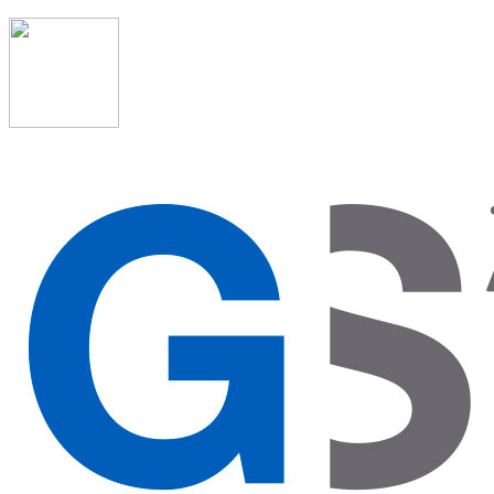
91 523 08 88
admon@graduadosocialmadrid.org
Horario de verano: 15 jun. al 15 de sept. (L-J 08:00 a
15:00 h) – (V 08:00 a 14:00 h.)