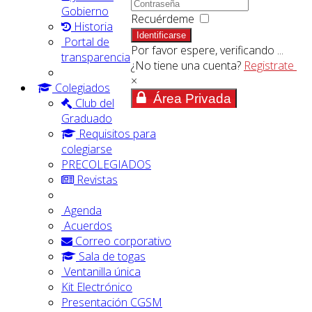
Gobierno
Recuérdeme
Historia
Identificarse
Portal de
Por favor espere, verificando ...
transparencia
¿No tiene una cuenta?
Registrate
×
Colegiados
Área Privada
Club del
Graduado
Requisitos para
colegiarse
PRECOLEGIADOS
Revistas
Agenda
Acuerdos
Correo corporativo
Sala de togas
Ventanilla única
Kit Electrónico
Presentación CGSM