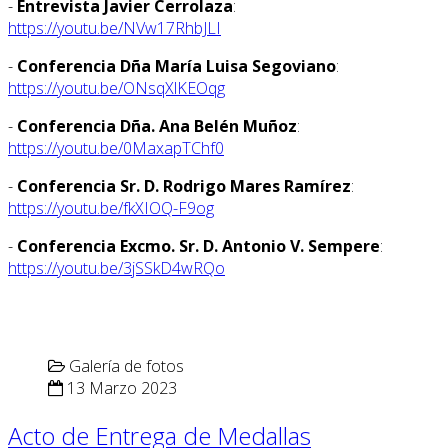
-
Entrevista Javier Cerrolaza
:
https://youtu.be/NVw17RhbJLI
-
Conferencia Dña María Luisa Segoviano
:
https://youtu.be/ONsqXlKEOqg
-
Conferencia Dña. Ana Belén Muñoz
:
https://youtu.be/0MaxapTChf0
-
Conferencia Sr. D. Rodrigo Mares Ramírez
:
https://youtu.be/fkXIOQ-F9og
-
Conferencia Excmo. Sr. D. Antonio V. Sempere
:
https://youtu.be/3jSSkD4wRQo
Galería de fotos
13 Marzo 2023
Acto de Entrega de Medallas