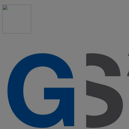
91 523 08 88
admon@graduadosocialmadrid.org
Horario de verano: 15 jun. al 15 de sept. (L-J 08:00 a
15:00 h) – (V 08:00 a 14:00 h.)