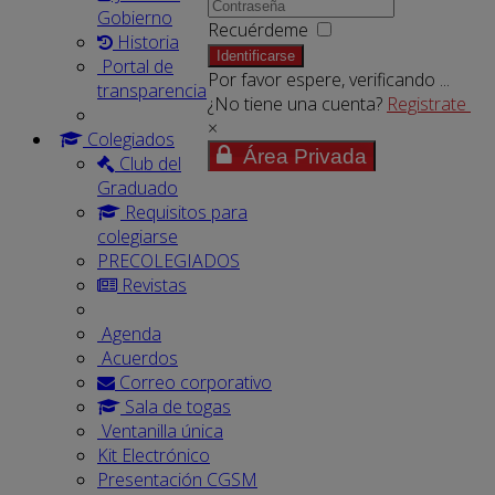
Gobierno
Recuérdeme
Historia
Identificarse
Portal de
Por favor espere, verificando ...
transparencia
¿No tiene una cuenta?
Registrate
×
Colegiados
Área Privada
Club del
Graduado
Requisitos para
colegiarse
PRECOLEGIADOS
Revistas
Agenda
Acuerdos
Correo corporativo
Sala de togas
Ventanilla única
Kit Electrónico
Presentación CGSM