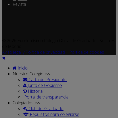
Revista
© 2026 Excelentísimo Colegio Oficial de Graduados Sociales
de Madrid
Aviso legal y Política de privacidad
|
Política de cookies
Inicio
Nuestro Colegio
Carta del Presidente
Junta de Gobierno
Historia
Portal de transparencia
Colegiados
Club del Graduado
Requisitos para colegiarse