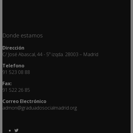
Donde estamos
Dirección
C/ José Abascal, 44 - 5º izqda. 28003 – Madrid
Telefono
91 523 08 88
Fax:
91 522 26 85
Correo Electrónico
admon@graduadosocialmadrid.org