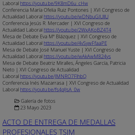
Laboral
https://youtu.be/9K8mD6u_cHw
Conferencia María Ofelia Ruiz Pontones | XVI Congreso de
Actualidad Laboral
https://youtu.be/wDNbuGIUllU
Conferencia Jesús R. Mercader | XVI Congreso de
Actualidad Laboral
https://youtu.be/2WxAKoBZ4T4
Mesa de Debate Eva Mª Blázquez | XVI Congreso de
Actualidad Laboral
https://youtu.be/4vSywFfaaPE
Mesa de Debate José Manuel Yuste | XVI Congreso de
Actualidad Laboral
https://youtu.be/wAkAwM824ys
Mesa de Debate Beatriz Miralles, Ángeles García, Patricia
Nieto | XVI Congreso de Actualidad
Laboral
https://youtu.be/JMNRO7FlhbQ
Conferencia Inés Mazarrasa | XVI Congreso de Actualidad
Laboral
https://youtu.be/fs4qlJsA_0w
Galería de fotos
23 Mayo 2023
ACTO DE ENTREGA DE MEDALLAS
PROFESIONALES TSJM