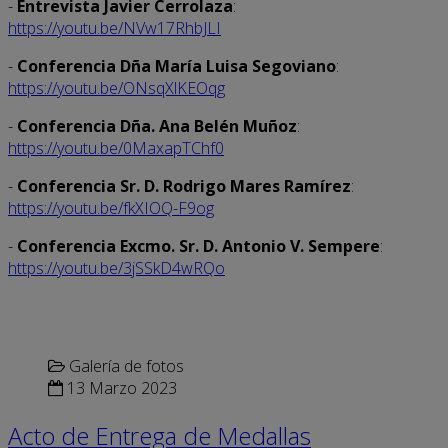
-
Entrevista Javier Cerrolaza
:
https://youtu.be/NVw17RhbJLI
-
Conferencia Dña María Luisa Segoviano
:
https://youtu.be/ONsqXlKEOqg
-
Conferencia Dña. Ana Belén Muñoz
:
https://youtu.be/0MaxapTChf0
-
Conferencia Sr. D. Rodrigo Mares Ramírez
:
https://youtu.be/fkXIOQ-F9og
-
Conferencia Excmo. Sr. D. Antonio V. Sempere
:
https://youtu.be/3jSSkD4wRQo
Galería de fotos
13 Marzo 2023
Acto de Entrega de Medallas