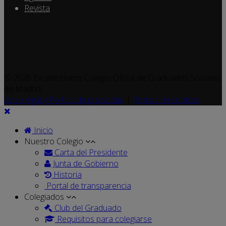
Revista
© 2026 Excelentísimo Colegio Oficial de Graduados Sociales
de Madrid
Aviso legal y Política de privacidad
|
Política de cookies
Inicio
Nuestro Colegio
Carta del Presidente
Junta de Gobierno
Historia
Portal de transparencia
Colegiados
Club del Graduado
Requisitos para colegiarse