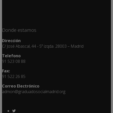
Donde estamos
Dirección
C/ José Abascal, 44 - 5º izqda. 28003 – Madrid
Telefono
91 523 08 88
Fax:
91 522 26 85
Correo Electrónico
admon@graduadosocialmadrid.org