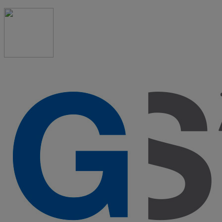
91 523 08 88
admon@graduadosocialmadrid.org
Horario de verano: 15 jun. al 15 de sept. (L-J 08:00 a
15:00 h) – (V 08:00 a 14:00 h.)