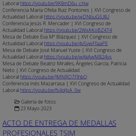
Laboral
https://youtu.be/9K8mD6u_cHw
Conferencia María Ofelia Ruiz Pontones | XVI Congreso de
Actualidad Laboral
https://youtu.be/wDNbuGIUllU
Conferencia Jesús R. Mercader | XVI Congreso de
Actualidad Laboral
https://youtu.be/2WxAKoBZ4T4
Mesa de Debate Eva Mª Blázquez | XVI Congreso de
Actualidad Laboral
https://youtu.be/4vSywFfaaPE
Mesa de Debate José Manuel Yuste | XVI Congreso de
Actualidad Laboral
https://youtu.be/wAkAwM824ys
Mesa de Debate Beatriz Miralles, Ángeles García, Patricia
Nieto | XVI Congreso de Actualidad
Laboral
https://youtu.be/JMNRO7FlhbQ
Conferencia Inés Mazarrasa | XVI Congreso de Actualidad
Laboral
https://youtu.be/fs4qlJsA_0w
Galería de fotos
23 Mayo 2023
ACTO DE ENTREGA DE MEDALLAS
PROFESIONALES TSJM