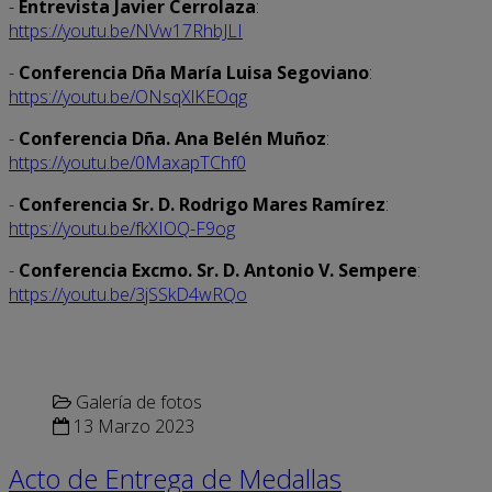
-
Entrevista Javier Cerrolaza
:
https://youtu.be/NVw17RhbJLI
-
Conferencia Dña María Luisa Segoviano
:
https://youtu.be/ONsqXlKEOqg
-
Conferencia Dña. Ana Belén Muñoz
:
https://youtu.be/0MaxapTChf0
-
Conferencia Sr. D. Rodrigo Mares Ramírez
:
https://youtu.be/fkXIOQ-F9og
-
Conferencia Excmo. Sr. D. Antonio V. Sempere
:
https://youtu.be/3jSSkD4wRQo
Galería de fotos
13 Marzo 2023
Acto de Entrega de Medallas