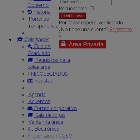
Gobierno
Recuérdeme
Historia
Identificarse
Portal de
Por favor espere, verificando ...
transparencia
¿No tiene una cuenta?
Registrate
×
Colegiados
Área Privada
Club del
Graduado
Requisitos para
colegiarse
PRECOLEGIADOS
Revistas
Agenda
Acuerdos
Correo corporativo
Sala de togas
Ventanilla única
Kit Electrónico
Presentación CGSM