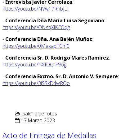
-
Entrevista Javier Cerrolaza
:
https://youtu.be/NVw17RhbJLI
-
Conferencia Dña María Luisa Segoviano
:
https://youtu.be/ONsqXlKEOqg
-
Conferencia Dña. Ana Belén Muñoz
:
https://youtu.be/0MaxapTChf0
-
Conferencia Sr. D. Rodrigo Mares Ramírez
:
https://youtu.be/fkXIOQ-F9og
-
Conferencia Excmo. Sr. D. Antonio V. Sempere
:
https://youtu.be/3jSSkD4wRQo
Galería de fotos
13 Marzo 2023
Acto de Entrega de Medallas