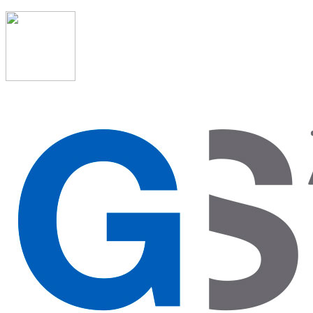
91 523 08 88
admon@graduadosocialmadrid.org
Horario de verano: 15 jun. al 15 de sept. (L-J 08:00 a
15:00 h) – (V 08:00 a 14:00 h.)