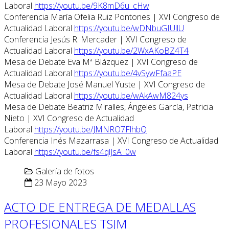
Laboral
https://youtu.be/9K8mD6u_cHw
Conferencia María Ofelia Ruiz Pontones | XVI Congreso de
Actualidad Laboral
https://youtu.be/wDNbuGIUllU
Conferencia Jesús R. Mercader | XVI Congreso de
Actualidad Laboral
https://youtu.be/2WxAKoBZ4T4
Mesa de Debate Eva Mª Blázquez | XVI Congreso de
Actualidad Laboral
https://youtu.be/4vSywFfaaPE
Mesa de Debate José Manuel Yuste | XVI Congreso de
Actualidad Laboral
https://youtu.be/wAkAwM824ys
Mesa de Debate Beatriz Miralles, Ángeles García, Patricia
Nieto | XVI Congreso de Actualidad
Laboral
https://youtu.be/JMNRO7FlhbQ
Conferencia Inés Mazarrasa | XVI Congreso de Actualidad
Laboral
https://youtu.be/fs4qlJsA_0w
Galería de fotos
23 Mayo 2023
ACTO DE ENTREGA DE MEDALLAS
PROFESIONALES TSJM