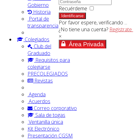
Gobierno
Recuérdeme
Historia
Identificarse
Portal de
Por favor espere, verificando ...
transparencia
¿No tiene una cuenta?
Registrate
×
Colegiados
Área Privada
Club del
Graduado
Requisitos para
colegiarse
PRECOLEGIADOS
Revistas
Agenda
Acuerdos
Correo corporativo
Sala de togas
Ventanilla única
Kit Electrónico
Presentación CGSM