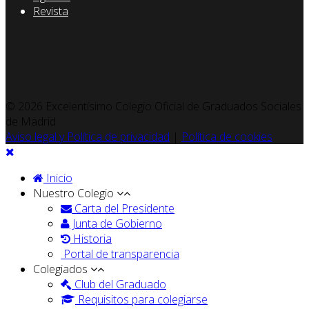
Revista
© 2026 Excelentísimo Colegio Oficial de Graduados Sociales
de Madrid
Aviso legal y Política de privacidad
|
Política de cookies
Inicio
Nuestro Colegio
Carta del Presidente
Junta de Gobierno
Historia
Portal de transparencia
Colegiados
Club del Graduado
Requisitos para colegiarse