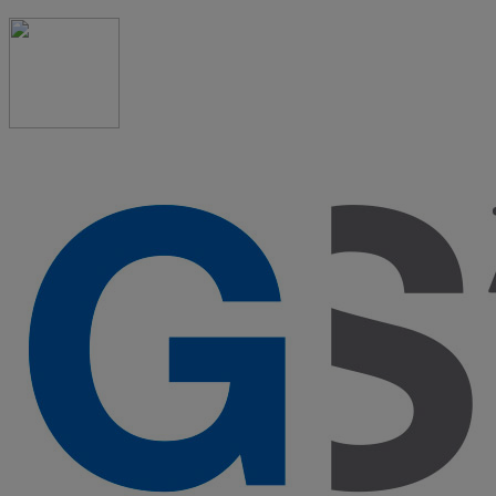
91 523 08 88
admon@graduadosocialmadrid.org
Horario de verano: 15 jun. al 15 de sept. (L-J 08:00 a
15:00 h) – (V 08:00 a 14:00 h.)