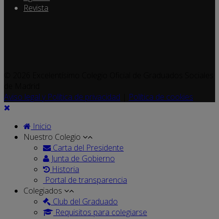
Revista
© 2026 Excelentísimo Colegio Oficial de Graduados Sociales
de Madrid
Aviso legal y Política de privacidad
|
Política de cookies
Inicio
Nuestro Colegio
Carta del Presidente
Junta de Gobierno
Historia
Portal de transparencia
Colegiados
Club del Graduado
Requisitos para colegiarse