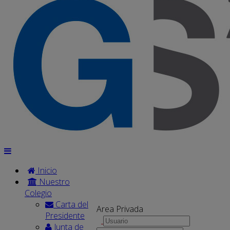
Inicio
Nuestro
Colegio
Carta del
Area Privada
Presidente
Junta de