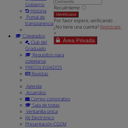
Gobierno
Recuérdeme
Historia
Identificarse
Portal de
Por favor espere, verificando ...
transparencia
¿No tiene una cuenta?
Registrate
×
Colegiados
Área Privada
Club del
Graduado
Requisitos para
colegiarse
PRECOLEGIADOS
Revistas
Agenda
Acuerdos
Correo corporativo
Sala de togas
Ventanilla única
Kit Electrónico
Presentación CGSM