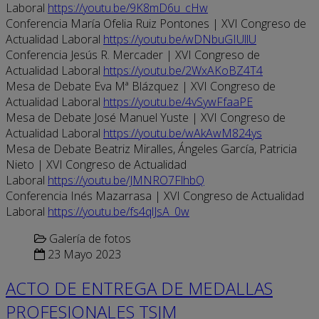
Laboral
https://youtu.be/9K8mD6u_cHw
Conferencia María Ofelia Ruiz Pontones | XVI Congreso de
Actualidad Laboral
https://youtu.be/wDNbuGIUllU
Conferencia Jesús R. Mercader | XVI Congreso de
Actualidad Laboral
https://youtu.be/2WxAKoBZ4T4
Mesa de Debate Eva Mª Blázquez | XVI Congreso de
Actualidad Laboral
https://youtu.be/4vSywFfaaPE
Mesa de Debate José Manuel Yuste | XVI Congreso de
Actualidad Laboral
https://youtu.be/wAkAwM824ys
Mesa de Debate Beatriz Miralles, Ángeles García, Patricia
Nieto | XVI Congreso de Actualidad
Laboral
https://youtu.be/JMNRO7FlhbQ
Conferencia Inés Mazarrasa | XVI Congreso de Actualidad
Laboral
https://youtu.be/fs4qlJsA_0w
Galería de fotos
23 Mayo 2023
ACTO DE ENTREGA DE MEDALLAS
PROFESIONALES TSJM