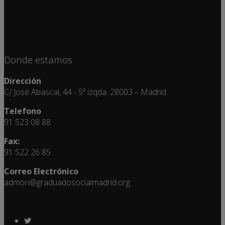
Donde estamos
Dirección
C/ José Abascal, 44 - 5º izqda. 28003 – Madrid
Telefono
91 523 08 88
Fax:
91 522 26 85
Correo Electrónico
admon@graduadosocialmadrid.org